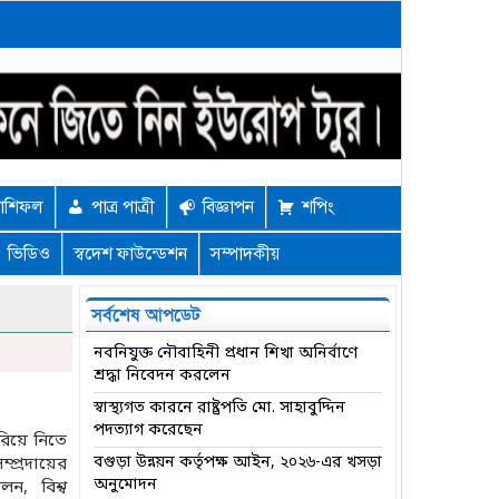
াশিফল
পাত্র পাত্রী
বিজ্ঞাপন
শপিং
ভিডিও
স্বদেশ ফাউন্ডেশন
সম্পাদকীয়
সর্বশেষ আপডেট
নবনিযুক্ত নৌবাহিনী প্রধান শিখা অনির্বাণে
শ্রদ্ধা নিবেদন করলেন
স্বাস্থ্যগত কারনে রাষ্ট্রপতি মো. সাহাবুদ্দিন
পদত্যাগ করেছেন
িরিয়ে নিতে
বগুড়া উন্নয়ন কর্তৃপক্ষ আইন, ২০২৬-এর খসড়া
্প্রদায়ের
অনুমোদন
লেন, বিশ্ব