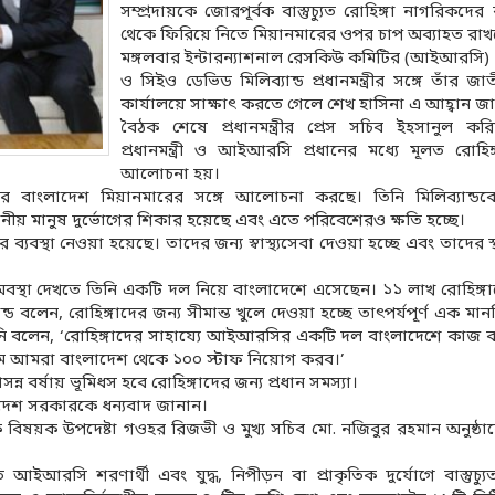
সম্প্রদায়কে জোরপূর্বক বাস্তুচ্যুত রোহিঙ্গা নাগরিকদে
থেকে ফিরিয়ে নিতে মিয়ানমারের ওপর চাপ অব্যাহত রাখ
মঙ্গলবার ইন্টারন্যাশনাল রেসকিউ কমিটির (আইআরসি) প্
ও সিইও ডেভিড মিলিব্যান্ড প্রধানমন্ত্রীর সঙ্গে তাঁর 
কার্যালয়ে সাক্ষাৎ করতে গেলে শেখ হাসিনা এ আহ্বান জ
বৈঠক শেষে প্রধানমন্ত্রীর প্রেস সচিব ইহসানুল ক
প্রধানমন্ত্রী ও আইআরসি প্রধানের মধ্যে মূলত রোহিঙ্গ
আলোচনা হয়।
যাপারে বাংলাদেশ মিয়ানমারের সঙ্গে আলোচনা করছে। তিনি মিলিব্যান্ড
থানীয় মানুষ দুর্ভোগের শিকার হয়েছে এবং এতে পরিবেশেরও ক্ষতি হচ্ছে।
র ব্যবস্থা নেওয়া হয়েছে। তাদের জন্য স্বাস্থ্যসেবা দেওয়া হচ্ছে এবং তাদের স্
ের অবস্থা দেখতে তিনি একটি দল নিয়ে বাংলাদেশে এসেছেন। ১১ লাখ রোহিঙ্গ
্ড বলেন, রোহিঙ্গাদের জন্য সীমান্ত খুলে দেওয়া হচ্ছে তাৎপর্যপূর্ণ এক মানবিক
তিনি বলেন, ‘রোহিঙ্গাদের সাহায্যে আইআরসির একটি দল বাংলাদেশে কাজ
্রমে আমরা বাংলাদেশ থেকে ১০০ স্টাফ নিয়োগ করব।’
্ন বর্ষায় ভূমিধস হবে রোহিঙ্গাদের জন্য প্রধান সমস্যা।
ংলাদেশ সরকারকে ধন্যবাদ জানান।
্জাতিক বিষয়ক উপদেষ্টা গওহর রিজভী ও মুখ্য সচিব মো. নজিবুর রহমান অনুষ্ঠা
ইআরসি শরণার্থী এবং যুদ্ধ, নিপীড়ন বা প্রাকৃতিক দুর্যোগে বাস্তুচ্যু