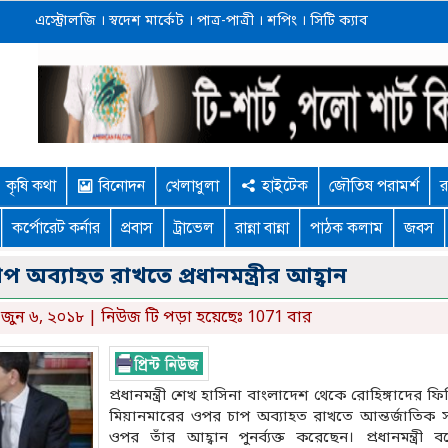
এস্ট্রোলজি
।
স্বদেশ মার্কেট
।
পাত্র-পাত্রী
।
শপিং
।
সিটি ক্যাব
কৃষি কথা
বিনোদন
খেলাধুলা
হাইটেক
জৌতিষ পরামর্শ
র
কর্পোরেট কর্নার
প্রবাস
ট্রাভেল
রান্না বান্না
পাঠক কলাম
জবস
অব্যাহত রাখতে প্রধানমন্ত্রীর আহ্বান
জুন ৬, ২০১৮ | নিউজ টি পড়া হয়েছেঃ 1071 বার
প্রধানমন্ত্রী শেখ হাসিনা বাংলাদেশ থেকে রোহিঙ্গাদের ফ
মিয়ানমারের ওপর চাপ অব্যাহত রাখতে আন্তর্জাতিক সম
ওপর তাঁর আহ্বান পুনর্ব্যক্ত করেছেন। প্রধানমন্ত্রী ব