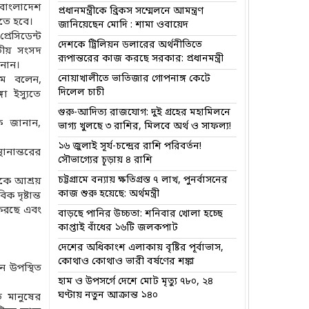
র বাংলাদেশ
প্রধানমন্ত্রীকে ব্রিকস সম্মেলনে আমন্ত্রণ
তে হবে।
জানিয়েছেন মোদি : শামা ওবায়েদ
রেসিডেন্ট
দেশকে ট্রিলিয়ন ডলারের অর্থনীতিতে
জাতীয় সংসদ
রূপান্তরের কাজ করছে সরকার: প্রধানমন্ত্রী
ানান।
নোয়াখালীতে ভাতিজার গোপনাঙ্গ কেটে
রিম বলেন,
দিলেল চাচী
া ইস্যুতে
গুরু-আদিত্য রাজযোগ: দুই গ্রহের মহামিলনে
কে জানান,
ভাগ্য খুলছে ৩ রাশির, মিলবে অর্থ ও সাফল্য!
১৬ জুলাই সূর্য-চন্দ্রের রাশি পরিবর্তন!
থানান্তরের
সৌভাগ্যের চূড়ায় ৪ রাশি
চট্টগ্রামে বন্যায় ক্ষতিগ্রস্ত ৭ লাখ, পুনর্বাসনের
াকে আশ্রয়
কাজ শুরু হয়েছে: অর্থমন্ত্রী
 দৃষ্টান্ত
 করছে এবং
বাড়ছে পানির উচ্চতা: শনিবার খোলা হচ্ছে
কাপ্তাই বাঁধের ১৬টি জলকপাট
দেশের অধিকাংশ এলাকায় বৃষ্টির পূর্বাভাস,
কোথাও কোথাও ভারী বর্ষণের শঙ্কা
নে উপস্থিত
হাম ও উপসর্গে দেশে মোট মৃত্যু ৭৮০, ২৪
ঘণ্টায় নতুন আক্রান্ত ১৪০
ত মানুষের