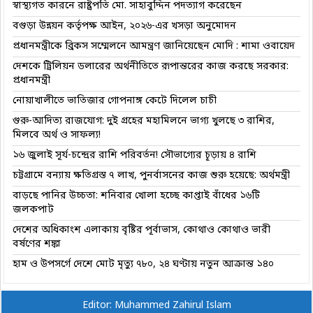
স্বাস্থ্যগত কারনে রাষ্ট্রপতি মো. সাহাবুদ্দিন পদত্যাগ করেছেন
বগুড়া উন্নয়ন কর্তৃপক্ষ আইন, ২০২৬-এর খসড়া অনুমোদন
প্রধানমন্ত্রীকে ব্রিকস সম্মেলনে আমন্ত্রণ জানিয়েছেন মোদি : শামা ওবায়েদ
দেশকে ট্রিলিয়ন ডলারের অর্থনীতিতে রূপান্তরের কাজ করছে সরকার:
প্রধানমন্ত্রী
নোয়াখালীতে ভাতিজার গোপনাঙ্গ কেটে দিলেল চাচী
গুরু-আদিত্য রাজযোগ: দুই গ্রহের মহামিলনে ভাগ্য খুলছে ৩ রাশির,
মিলবে অর্থ ও সাফল্য!
১৬ জুলাই সূর্য-চন্দ্রের রাশি পরিবর্তন! সৌভাগ্যের চূড়ায় ৪ রাশি
চট্টগ্রামে বন্যায় ক্ষতিগ্রস্ত ৭ লাখ, পুনর্বাসনের কাজ শুরু হয়েছে: অর্থমন্ত্রী
বাড়ছে পানির উচ্চতা: শনিবার খোলা হচ্ছে কাপ্তাই বাঁধের ১৬টি
জলকপাট
দেশের অধিকাংশ এলাকায় বৃষ্টির পূর্বাভাস, কোথাও কোথাও ভারী
বর্ষণের শঙ্কা
হাম ও উপসর্গে দেশে মোট মৃত্যু ৭৮০, ২৪ ঘণ্টায় নতুন আক্রান্ত ১৪০
Editor: Muhammed Zahirul Islam