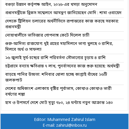
বগুড়া উন্নয়ন কর্তৃপক্ষ আইন, ২০২৬-এর খসড়া অনুমোদন
প্রধানমন্ত্রীকে ব্রিকস সম্মেলনে আমন্ত্রণ জানিয়েছেন মোদি : শামা ওবায়েদ
দেশকে ট্রিলিয়ন ডলারের অর্থনীতিতে রূপান্তরের কাজ করছে সরকার:
প্রধানমন্ত্রী
নোয়াখালীতে ভাতিজার গোপনাঙ্গ কেটে দিলেল চাচী
গুরু-আদিত্য রাজযোগ: দুই গ্রহের মহামিলনে ভাগ্য খুলছে ৩ রাশির,
মিলবে অর্থ ও সাফল্য!
১৬ জুলাই সূর্য-চন্দ্রের রাশি পরিবর্তন! সৌভাগ্যের চূড়ায় ৪ রাশি
চট্টগ্রামে বন্যায় ক্ষতিগ্রস্ত ৭ লাখ, পুনর্বাসনের কাজ শুরু হয়েছে: অর্থমন্ত্রী
বাড়ছে পানির উচ্চতা: শনিবার খোলা হচ্ছে কাপ্তাই বাঁধের ১৬টি
জলকপাট
দেশের অধিকাংশ এলাকায় বৃষ্টির পূর্বাভাস, কোথাও কোথাও ভারী
বর্ষণের শঙ্কা
হাম ও উপসর্গে দেশে মোট মৃত্যু ৭৮০, ২৪ ঘণ্টায় নতুন আক্রান্ত ১৪০
Editor: Muhammed Zahirul Islam
E-mail: zahirul@inbox.ru