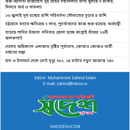
গুরু-আদিত্য রাজযোগ: দুই গ্রহের মহামিলনে ভাগ্য খুলছে ৩ রাশির,
মিলবে অর্থ ও সাফল্য!
১৬ জুলাই সূর্য-চন্দ্রের রাশি পরিবর্তন! সৌভাগ্যের চূড়ায় ৪ রাশি
চট্টগ্রামে বন্যায় ক্ষতিগ্রস্ত ৭ লাখ, পুনর্বাসনের কাজ শুরু হয়েছে: অর্থমন্ত্রী
বাড়ছে পানির উচ্চতা: শনিবার খোলা হচ্ছে কাপ্তাই বাঁধের ১৬টি
জলকপাট
দেশের অধিকাংশ এলাকায় বৃষ্টির পূর্বাভাস, কোথাও কোথাও ভারী
বর্ষণের শঙ্কা
হাম ও উপসর্গে দেশে মোট মৃত্যু ৭৮০, ২৪ ঘণ্টায় নতুন আক্রান্ত ১৪০
Editor: Muhammed Zahirul Islam
E-mail: zahirul@inbox.ru
SWODESH.COM