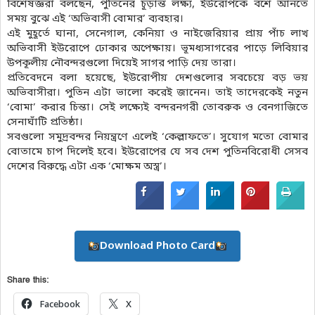
বিশেষজ্ঞরা বলছেন, পুতিনের চূড়ান্ত লক্ষ্য, ইউরোপকে বশে আনতে
সময় বুঝে এই ‘অভিবাসী বোমার’ ব্যবহার।
এই মুহূর্তে ঘানা, সেনেগাল, কেনিয়া ও নাইজেরিয়ার প্রায় পাঁচ লাখ
অভিবাসী ইউরোপে ঢোকার অপেক্ষায়। ভূমধ্যসাগরের পাড়ে লিবিয়ার
উপকূলীয় নৌবন্দরগুলো দিয়েই সাগর পাড়ি দেয় তারা।
প্রতিবেদনে বলা হয়েছে, ইউরোপীয় দেশগুলোর সবচেয়ে বড় ভয়
অভিবাসীরা। পুতিন এটা ভালো করেই জানেন। তাই তাদেরকেই নতুন
‘বোমা’ করার চিন্তা। সেই লক্ষ্যেই বন্দরনগরী তোবরুক ও বেনগাজিতে
সেনাঘাঁটি প্রতিষ্ঠা।
সবগুলো সমুদ্রবন্দর নিয়ন্ত্রণে এলেই ‘কেল্লাফতে’। সুযোগ মতো বোমার
বোতামে চাপ দিলেই হবে। ইউরোপের যে সব দেশ পুতিনবিরোধী সেসব
দেশের বিরুদ্ধে এটা এক ‘মোক্ষম অস্ত্র’।
Download Photo Card
Share this:
Facebook
X