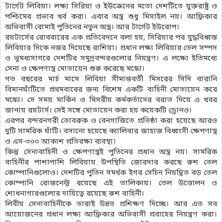
টার্গেট লিবিয়া। লক্ষ্য সিরিয়া ও ইউক্রেনের মতো দেশটিতে যুক্তরাষ্ট্র ও
পশ্চিমের প্রভাব খর্ব করা। এবার অস্ত্র শুধু মিসাইল নয়। আফ্রিকার
অভিবাসী বোমাই পুতিনের নতুন অস্ত্র। আর টার্গেট ইউরোপ।
রয়টার্সের রোববারের এক প্রতিবেদনে বলা হয়, সিরিয়ার পর যুদ্ধবিধ্বস্ত
লিবিয়ার দিকে নজর দিয়েছে রাশিয়া। প্রধান লক্ষ্য লিবিয়ার তেল সম্পদ
ও ভূমধ্যসাগরে দেশটির সমুদ্রবন্দরগুলোর নিয়ন্ত্রণ। এ লক্ষ্যে ইতিমধ্যে
সেনা ও ক্ষেপণাস্ত্র মোতায়েন শুরু করেছে মস্কো।
গত বছরের মার্চ মাসে লিবিয়া সীমান্তবর্তী মিসরের সিদি বারানি
বিমানঘাঁটিতে প্রথমবারের জন্য বিশেষ একটি বাহিনী মোতায়েন করে
মস্কো। সে সময় মার্কিন ও মিসরীয় কর্মকর্তাদের বরাত দিয়ে এ খবর
জানায় রয়টার্স। সেই সঙ্গে মোতায়েন করা হয় কয়েকটি ড্রোনও।
এরপর বন্দরনগরী তোবরুক ও বেনগাজিতে প্রতিষ্ঠা করা হয়েছে আরও
দুটি সামরিক ঘাঁটি। বসানো হয়েছে ক্যালিবার জাহাজ বিধ্বংসী ক্ষেপণাস্ত্র
ও এস-৩০০ আকাশ প্রতিরক্ষা ব্যবস্থা।
কিন্তু সেনাবাহিনী ও ক্ষেপণাস্ত্রই পুতিনের প্রধান অস্ত্র নয়। সামরিক
বাহিনীর পাশাপাশি লিবিয়ায় উপস্থিতি জোরদার করছে রুশ তেল
কোম্পানিগুলোও। দেশটির পুতিন সমর্থক ইগর সেচিন নিয়ন্ত্রিত বড় তেল
কোম্পানি রোজনেফ্ট রয়েছে এই তালিকায়। তেল উত্তোলন ও
শোধনাগারগুলোর দায়িত্বে রয়েছে রুশ বাহিনী।
লিবীয় সেনাবাহিনীকে তারাই উন্নত প্রশিক্ষণ দিচ্ছে। আর এত সব
আয়োজনের প্রধান লক্ষ্য আফ্রিকার অভিবাসী প্রবাহের নিয়ন্ত্রণ করা।