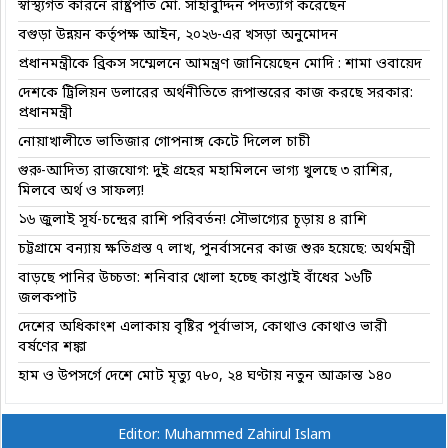
স্বাস্থ্যগত কারনে রাষ্ট্রপতি মো. সাহাবুদ্দিন পদত্যাগ করেছেন
বগুড়া উন্নয়ন কর্তৃপক্ষ আইন, ২০২৬-এর খসড়া অনুমোদন
প্রধানমন্ত্রীকে ব্রিকস সম্মেলনে আমন্ত্রণ জানিয়েছেন মোদি : শামা ওবায়েদ
দেশকে ট্রিলিয়ন ডলারের অর্থনীতিতে রূপান্তরের কাজ করছে সরকার:
প্রধানমন্ত্রী
নোয়াখালীতে ভাতিজার গোপনাঙ্গ কেটে দিলেল চাচী
গুরু-আদিত্য রাজযোগ: দুই গ্রহের মহামিলনে ভাগ্য খুলছে ৩ রাশির,
মিলবে অর্থ ও সাফল্য!
১৬ জুলাই সূর্য-চন্দ্রের রাশি পরিবর্তন! সৌভাগ্যের চূড়ায় ৪ রাশি
চট্টগ্রামে বন্যায় ক্ষতিগ্রস্ত ৭ লাখ, পুনর্বাসনের কাজ শুরু হয়েছে: অর্থমন্ত্রী
বাড়ছে পানির উচ্চতা: শনিবার খোলা হচ্ছে কাপ্তাই বাঁধের ১৬টি
জলকপাট
দেশের অধিকাংশ এলাকায় বৃষ্টির পূর্বাভাস, কোথাও কোথাও ভারী
বর্ষণের শঙ্কা
হাম ও উপসর্গে দেশে মোট মৃত্যু ৭৮০, ২৪ ঘণ্টায় নতুন আক্রান্ত ১৪০
Editor: Muhammed Zahirul Islam