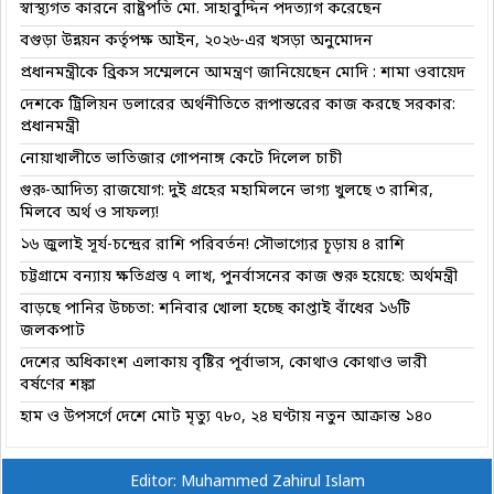
স্বাস্থ্যগত কারনে রাষ্ট্রপতি মো. সাহাবুদ্দিন পদত্যাগ করেছেন
বগুড়া উন্নয়ন কর্তৃপক্ষ আইন, ২০২৬-এর খসড়া অনুমোদন
প্রধানমন্ত্রীকে ব্রিকস সম্মেলনে আমন্ত্রণ জানিয়েছেন মোদি : শামা ওবায়েদ
দেশকে ট্রিলিয়ন ডলারের অর্থনীতিতে রূপান্তরের কাজ করছে সরকার:
প্রধানমন্ত্রী
নোয়াখালীতে ভাতিজার গোপনাঙ্গ কেটে দিলেল চাচী
গুরু-আদিত্য রাজযোগ: দুই গ্রহের মহামিলনে ভাগ্য খুলছে ৩ রাশির,
মিলবে অর্থ ও সাফল্য!
১৬ জুলাই সূর্য-চন্দ্রের রাশি পরিবর্তন! সৌভাগ্যের চূড়ায় ৪ রাশি
চট্টগ্রামে বন্যায় ক্ষতিগ্রস্ত ৭ লাখ, পুনর্বাসনের কাজ শুরু হয়েছে: অর্থমন্ত্রী
বাড়ছে পানির উচ্চতা: শনিবার খোলা হচ্ছে কাপ্তাই বাঁধের ১৬টি
জলকপাট
দেশের অধিকাংশ এলাকায় বৃষ্টির পূর্বাভাস, কোথাও কোথাও ভারী
বর্ষণের শঙ্কা
হাম ও উপসর্গে দেশে মোট মৃত্যু ৭৮০, ২৪ ঘণ্টায় নতুন আক্রান্ত ১৪০
Editor: Muhammed Zahirul Islam