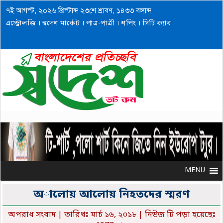
৭ই আগস্ট, ২০২৬ খ্রিস্টাব্দ ২৩শে শ্রাবণ, ১৪৩৩ বঙ্গাব্দ
এস্ট্রোলজি
।
স্বদেশ মার্কেট
।
পাত্র-পাত্রী
।
শপিং
।
সিটি ক্যাব
MENU
MENU
অালোয় আলোয় নিহতদের স্মরণ
অপরাধ সংবাদ
| তারিখঃ মার্চ ১৬, ২০১৮ | নিউজ টি পড়া হয়েছেঃ