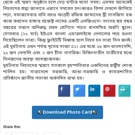
থেকে এই স্মরণ অনুষ্ঠান চলে দেড় ঘন্টার মতো সময়। এসময় অনেকেই
নিহতদের শ্রদ্ধা জানাতে এখানে সমবেত হন।কারও বিপদ দেখলে ঝাঁপিয়ে
পড়া, সমাজসেবার প্রতি প্রচণ্ড আগ্রহী রফিক জামানের স্ত্রী সানজিদা হক
কাজ করতেন হাঙ্গার প্রজেক্ট নামের একটি এনজিওতে। তাদের ছয় বছর
বছরের সন্তান অনিরুদ্ধ প্রথম শ্রেণিতে পড়ত ধানমন্ডির অরণি স্কুলে।
সোমবার (১২ মার্চ) ইউএস বাংলা এয়ারলাইন্সে নেপালের পথে রওনা
দিয়েছিলেন তারা। কিন্তু ফ্লাইটটি বিধ্বস্ত হলে নিহত হন তারা তিন জনই।
এই দুর্ঘটনায় এখন পর্যন্ত মৃতের সংখ্যা ৫১। এর মধ্যে ২৮ জন বাংলাদেশি,
২২ জন নেপালি এবং ১ জন চীনা নাগরিক। চিকিৎসাধীন যাত্রীদের মধ্যে
তিনজনের অবস্থা আশঙ্কাজনক।
দুর্ঘটনায় নিহতদের স্মরণে গতকাল বৃহস্পতিবার একদিনের রাষ্ট্রীয় শোক
পালিত হয়। সারাদেশে সরকারি, আধা-সরকারি ও স্বায়ত্তশাসিত
প্রতিষ্ঠানে জাতীয় পতাকা অর্ধনমিত রাখা হয়।
Download Photo Card
Share this: