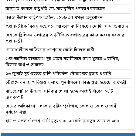
নবনিযুক্ত নৌবাহিনী প্রধান শিখা অনির্বাণে শ্রদ্ধা নিবেদন করলেন
স্বাস্থ্যগত কারনে রাষ্ট্রপতি মো. সাহাবুদ্দিন পদত্যাগ করেছেন
বগুড়া উন্নয়ন কর্তৃপক্ষ আইন, ২০২৬-এর খসড়া অনুমোদন
প্রধানমন্ত্রীকে ব্রিকস সম্মেলনে আমন্ত্রণ জানিয়েছেন মোদি : শামা ওবায়েদ
দেশকে ট্রিলিয়ন ডলারের অর্থনীতিতে রূপান্তরের কাজ করছে সরকার:
প্রধানমন্ত্রী
নোয়াখালীতে ভাতিজার গোপনাঙ্গ কেটে দিলেল চাচী
গুরু-আদিত্য রাজযোগ: দুই গ্রহের মহামিলনে ভাগ্য খুলছে ৩ রাশির,
মিলবে অর্থ ও সাফল্য!
১৬ জুলাই সূর্য-চন্দ্রের রাশি পরিবর্তন! সৌভাগ্যের চূড়ায় ৪ রাশি
চট্টগ্রামে বন্যায় ক্ষতিগ্রস্ত ৭ লাখ, পুনর্বাসনের কাজ শুরু হয়েছে: অর্থমন্ত্রী
বাড়ছে পানির উচ্চতা: শনিবার খোলা হচ্ছে কাপ্তাই বাঁধের ১৬টি
জলকপাট
দেশের অধিকাংশ এলাকায় বৃষ্টির পূর্বাভাস, কোথাও কোথাও ভারী
বর্ষণের শঙ্কা
হাম ও উপসর্গে দেশে মোট মৃত্যু ৭৮০, ২৪ ঘণ্টায় নতুন আক্রান্ত ১৪০