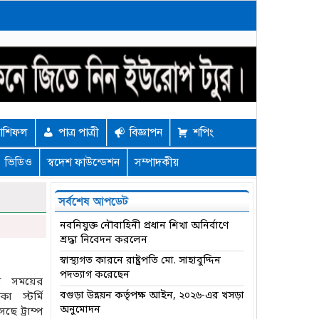
াশিফল
পাত্র পাত্রী
বিজ্ঞাপন
শপিং
ভিডিও
স্বদেশ ফাউন্ডেশন
সম্পাদকীয়
সর্বশেষ আপডেট
নবনিযুক্ত নৌবাহিনী প্রধান শিখা অনির্বাণে
শ্রদ্ধা নিবেদন করলেন
স্বাস্থ্যগত কারনে রাষ্ট্রপতি মো. সাহাবুদ্দিন
পদত্যাগ করেছেন
ানো সময়ের
বগুড়া উন্নয়ন কর্তৃপক্ষ আইন, ২০২৬-এর খসড়া
 স্টর্মি
অনুমোদন
ে ট্রাম্প