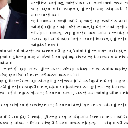
সম্পর্কিত বেশকিছু আপত্তিকর ও খোলামেলা তথ্য। ড
তার বইয়ে দাবি করেছেন, ট্রাম্পের সঙ্গ তার যৌন 
সবচেয়ে পানসে।
ড্যানিয়েলসের লেখা বইটি ২ অক্টোবর প্রকাশিত হবে।
আগেই বইটির একটি কপি পেয়েছে ব্রিটিশ পত্রিকা দ্য গার্
গার্ডিয়ান বলেছে, শুধু ট্রাম্পের সঙ্গে যৌন সম্পর্কের
মন্তব্য নয়। স্টর্মি বইয়ে বিশদ বিবরণ দিয়েছেন, ট্রাম্পের
আকৃতি নিয়েও।
মাস আগেই মাঠে পড়তে চলেছে স্টর্মির এই ‘বোমা’। ট্রাম্প যদিও বরাবরই প
নের আগে ট্রাম্পের সঙ্গে ঘনিষ্ঠতা নিয়ে মুখ বন্ধ রাখতে ড্যানিয়েলসকে ১ লা
 কোহেন।
দপ্রার্থী হয়ে দৌড়ে ট্রাম্প ক্রমশ এগিয়ে যাচ্ছেন দেখে অবাক হয়েছিলেন
যি হবে। তিনি নিজেও প্রেসিডেন্ট হতে চাননি।
্ফ টুর্নামেন্টে দেখা হয় তাদের।। ট্রাম্প তখন টিভি-তে রিয়্যালিটি শো-এর
মেন্টেই ট্রাম্পের দেহরক্ষীর কাছ থেকে নৈশভোজের আমন্ত্রণ পান ড্যানিয়েলস। 
ঞতা বর্ণনা করতে গিয়ে ড্যানিয়েলস বলেন , এত পানসে আমার জীবনে লা
সঙ্গে যোগাযোগ রেখেছিলেন ড্যানিয়েলস। ইচ্ছা ছিল কোনও ভাবে ট্রাম্পের র
এক টুইটে লিখেন, ট্রাম্পের সঙ্গে স্টর্মির যৌন মিলনের বর্ণনা বইটির গু
ষমতার সামনে দাঁড়িয়ে সত্যিটা নির্ভয়ে বলতে পেরেছেন— যার সাক্ষী এই