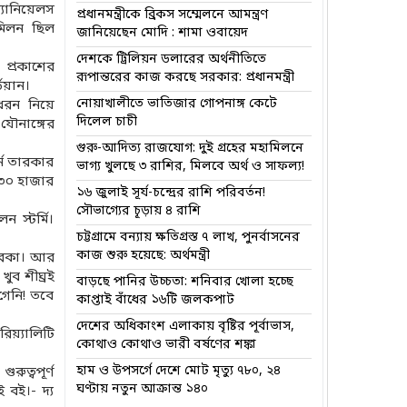
্যানিয়েলস
প্রধানমন্ত্রীকে ব্রিকস সম্মেলনে আমন্ত্রণ
মিলন ছিল
জানিয়েছেন মোদি : শামা ওবায়েদ
দেশকে ট্রিলিয়ন ডলারের অর্থনীতিতে
 প্রকাশের
রূপান্তরের কাজ করছে সরকার: প্রধানমন্ত্রী
ডিয়ান।
নোয়াখালীতে ভাতিজার গোপনাঙ্গ কেটে
 ধরন নিয়ে
দিলেল চাচী
 যৌনাঙ্গের
গুরু-আদিত্য রাজযোগ: দুই গ্রহের মহামিলনে
র্ন তারকার
ভাগ্য খুলছে ৩ রাশির, মিলবে অর্থ ও সাফল্য!
খ ৩০ হাজার
১৬ জুলাই সূর্য-চন্দ্রের রাশি পরিবর্তন!
সৌভাগ্যের চূড়ায় ৪ রাশি
 স্টর্মি।
চট্টগ্রামে বন্যায় ক্ষতিগ্রস্ত ৭ লাখ, পুনর্বাসনের
কাজ শুরু হয়েছে: অর্থমন্ত্রী
 তারকা। আর
খুব শীঘ্রই
বাড়ছে পানির উচ্চতা: শনিবার খোলা হচ্ছে
গেনি! তবে
কাপ্তাই বাঁধের ১৬টি জলকপাট
দেশের অধিকাংশ এলাকায় বৃষ্টির পূর্বাভাস,
িয়্যালিটি
কোথাও কোথাও ভারী বর্ষণের শঙ্কা
হাম ও উপসর্গে দেশে মোট মৃত্যু ৭৮০, ২৪
রুত্বপূর্ণ
ঘণ্টায় নতুন আক্রান্ত ১৪০
 বই।- দ্য