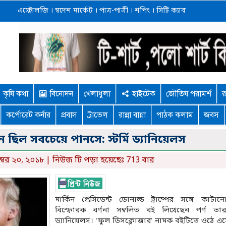
এস্ট্রোলজি
।
স্বদেশ মার্কেট
।
পাত্র-পাত্রী
।
শপিং
।
সিটি ক্যাব
কৃষি কথা
বিনোদন
খেলাধুলা
হাইটেক
জৌতিষ পরামর্শ
র
কর্পোরেট কর্নার
প্রবাস
ট্রাভেল
রান্না বান্না
পাঠক কলাম
জবস
লন ছিল সবচেয়ে পানসে: স্টর্মি ড্যানিয়েলস
েম্বর ২০, ২০১৮ | নিউজ টি পড়া হয়েছেঃ 713 বার
মার্কিন প্রেসিডেন্ট ডোনাল্ড ট্রাম্পের সঙ্গে কাট
বিস্ফোরক বর্ণনা সম্বলিত বই লিখেছেন পর্ণ তারকা
ড্যানিয়েলস। ‘ফুল ডিসক্লোজার’ নামক বইটিতে ওঠে এসেছ