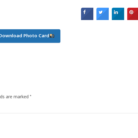
Download Photo Card
*
elds are marked