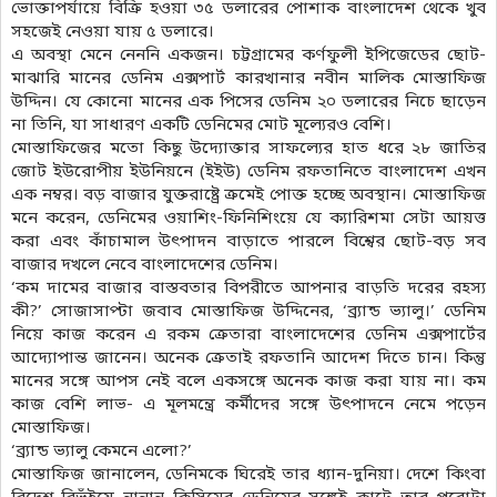
ভোক্তাপর্যায়ে বিক্রি হওয়া ৩৫ ডলারের পোশাক বাংলাদেশ থেকে খুব
সহজেই নেওয়া যায় ৫ ডলারে।
এ অবস্থা মেনে নেননি একজন। চট্টগ্রামের কর্ণফুলী ইপিজেডের ছোট-
মাঝারি মানের ডেনিম এক্সপার্ট কারখানার নবীন মালিক মোস্তাফিজ
উদ্দিন। যে কোনো মানের এক পিসের ডেনিম ২০ ডলারের নিচে ছাড়েন
না তিনি, যা সাধারণ একটি ডেনিমের মোট মূল্যেরও বেশি।
মোস্তাফিজের মতো কিছু উদ্যোক্তার সাফল্যের হাত ধরে ২৮ জাতির
জোট ইউরোপীয় ইউনিয়নে (ইইউ) ডেনিম রফতানিতে বাংলাদেশ এখন
এক নম্বর। বড় বাজার যুক্তরাষ্ট্রে ক্রমেই পোক্ত হচ্ছে অবস্থান। মোস্তাফিজ
মনে করেন, ডেনিমের ওয়াশিং-ফিনিশিংয়ে যে ক্যারিশমা সেটা আয়ত্ত
করা এবং কাঁচামাল উৎপাদন বাড়াতে পারলে বিশ্বের ছোট-বড় সব
বাজার দখলে নেবে বাংলাদেশের ডেনিম।
‘কম দামের বাজার বাস্তবতার বিপরীতে আপনার বাড়তি দরের রহস্য
কী?’ সোজাসাপ্টা জবাব মোস্তাফিজ উদ্দিনের, ‘ব্র্যান্ড ভ্যালু।’ ডেনিম
নিয়ে কাজ করেন এ রকম ক্রেতারা বাংলাদেশের ডেনিম এক্সপার্টের
আদ্যোপান্ত জানেন। অনেক ক্রেতাই রফতানি আদেশ দিতে চান। কিন্তু
মানের সঙ্গে আপস নেই বলে একসঙ্গে অনেক কাজ করা যায় না। কম
কাজ বেশি লাভ- এ মূলমন্ত্রে কর্মীদের সঙ্গে উৎপাদনে নেমে পড়েন
মোস্তাফিজ।
‘ব্র্যান্ড ভ্যালু কেমনে এলো?’
মোস্তাফিজ জানালেন, ডেনিমকে ঘিরেই তার ধ্যান-দুনিয়া। দেশে কিংবা