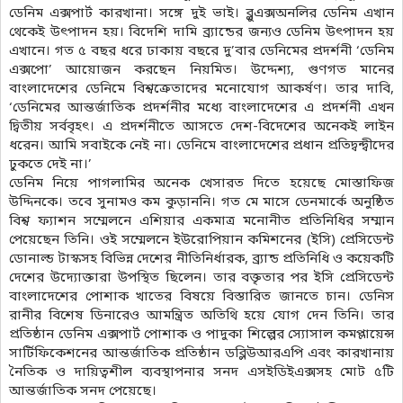
ডেনিম এক্সপার্ট কারখানা। সঙ্গে দুই ভাই। ব্লুএক্সঅনলির ডেনিম এখান
থেকেই উৎপাদন হয়। বিদেশি দামি ব্র্যান্ডের জন্যও ডেনিম উৎপাদন হয়
এখানে। গত ৫ বছর ধরে ঢাকায় বছরে দু’বার ডেনিমের প্রদর্শনী ‘ডেনিম
এক্সপো’ আয়োজন করছেন নিয়মিত। উদ্দেশ্য, গুণগত মানের
বাংলাদেশের ডেনিমে বিশ্বক্রেতাদের মনোযোগ আকর্ষণ। তার দাবি,
‘ডেনিমের আন্তর্জাতিক প্রদর্শনীর মধ্যে বাংলাদেশের এ প্রদর্শনী এখন
দ্বিতীয় সর্ববৃহৎ। এ প্রদর্শনীতে আসতে দেশ-বিদেশের অনেকই লাইন
ধরেন। আমি সবাইকে নেই না। ডেনিমে বাংলাদেশের প্রধান প্রতিদ্বন্দ্বীদের
ঢুকতে দেই না।’
ডেনিম নিয়ে পাগলামির অনেক খেসারত দিতে হয়েছে মোস্তাফিজ
উদ্দিনকে। তবে সুনামও কম কুড়াননি। গত মে মাসে ডেনমার্কে অনুষ্ঠিত
বিশ্ব ফ্যাশন সম্মেলনে এশিয়ার একমাত্র মনোনীত প্রতিনিধির সম্মান
পেয়েছেন তিনি। ওই সম্মেলনে ইউরোপিয়ান কমিশনের (ইসি) প্রেসিডেন্ট
ডোনাল্ড টাস্কসহ বিভিন্ন দেশের নীতিনির্ধারক, ব্র্যান্ড প্রতিনিধি ও কয়েকটি
দেশের উদ্যোক্তারা উপস্থিত ছিলেন। তার বক্তৃতার পর ইসি প্রেসিডেন্ট
বাংলাদেশের পোশাক খাতের বিষয়ে বিস্তারিত জানতে চান। ডেনিস
রানীর বিশেষ ডিনারেও আমন্ত্রিত অতিথি হয়ে যোগ দেন তিনি। তার
প্রতিষ্ঠান ডেনিম এক্সপার্ট পোশাক ও পাদুকা শিল্পের স্যোসাল কমপ্লায়েন্স
সার্টিফিকেশনের আন্তর্জাতিক প্রতিষ্ঠান ডব্লিউআরএপি এবং কারখানায়
নৈতিক ও দায়িত্বশীল ব্যবস্থাপনার সনদ এসইডিইএক্সসহ মোট ৫টি
আন্তর্জাতিক সনদ পেয়েছে।