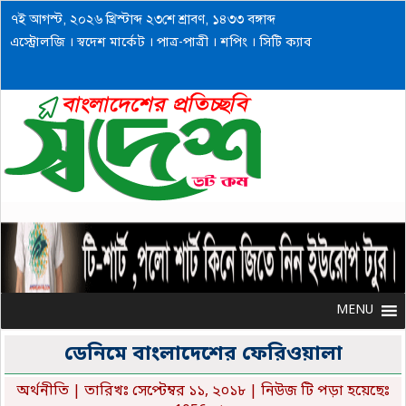
৭ই আগস্ট, ২০২৬ খ্রিস্টাব্দ ২৩শে শ্রাবণ, ১৪৩৩ বঙ্গাব্দ
এস্ট্রোলজি
।
স্বদেশ মার্কেট
।
পাত্র-পাত্রী
।
শপিং
।
সিটি ক্যাব
MENU
MENU
ডেনিমে বাংলাদেশের ফেরিওয়ালা
অর্থনীতি
| তারিখঃ সেপ্টেম্বর ১১, ২০১৮ | নিউজ টি পড়া হয়েছেঃ