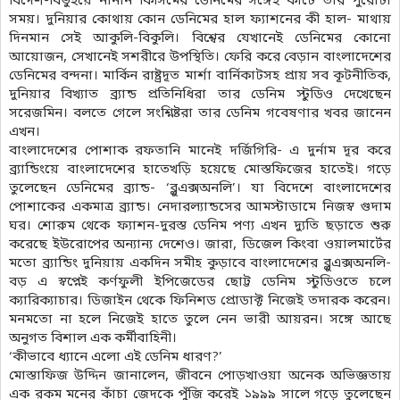
বিদেশ-বিভুঁইয়ে নানান কিসিমের ডেনিমের সঙ্গেই কাটে তার পুরোটা
সময়। দুনিয়ার কোথায় কোন ডেনিমের হাল ফ্যাশনের কী হাল- মাথায়
দিনমান সেই আকুলি-বিকুলি। বিশ্বের যেখানেই ডেনিমের কোনো
আয়োজন, সেখানেই সশরীরে উপস্থিতি। ফেরি করে বেড়ান বাংলাদেশের
ডেনিমের বন্দনা। মার্কিন রাষ্ট্রদূত মার্শা বার্নিকাটসহ প্রায় সব কূটনীতিক,
দুনিয়ার বিখ্যাত ব্র্যান্ড প্রতিনিধিরা তার ডেনিম স্টুডিও দেখেছেন
সরেজমিন। বলতে গেলে সংশ্নিষ্টরা তার ডেনিম গবেষণার খবর জানেন
এখন।
বাংলাদেশের পোশাক রফতানি মানেই দর্জিগিরি- এ দুর্নাম দূর করে
ব্র্যান্ডিংয়ে বাংলাদেশের হাতেখড়ি হয়েছে মোস্তফিজের হাতেই। গড়ে
তুলেছেন ডেনিমের ব্র্যান্ড- ‘ব্লুএক্সঅনলি’। যা বিদেশে বাংলাদেশের
পোশাকের একমাত্র ব্র্যান্ড। নেদারল্যান্ডসের আমস্টাডামে নিজস্ব গুদাম
ঘর। শোরুম থেকে ফ্যাশন-দুরস্ত ডেনিম পণ্য এখন দ্যুতি ছড়াতে শুরু
করেছে ইউরোপের অন্যান্য দেশেও। জারা, ডিজেল কিংবা ওয়ালমার্টের
মতো ব্র্যান্ডিং দুনিয়ায় একদিন সমীহ কুড়াবে বাংলাদেশের ব্লুএক্সঅনলি-
বড় এ স্বপ্নেই কর্ণফুলী ইপিজেডের ছোট্ট ডেনিম স্টুডিওতে চলে
ক্যারিক্যাচার। ডিজাইন থেকে ফিনিশড প্রোডাক্ট নিজেই তদারক করেন।
মনমতো না হলে নিজেই হাতে তুলে নেন ভারী আয়রন। সঙ্গে আছে
অনুগত বিশাল এক কর্মীবাহিনী।
‘কীভাবে ধ্যানে এলো এই ডেনিম ধারণ?’
মোস্তাফিজ উদ্দিন জানালেন, জীবনে পোড়খাওয়া অনেক অভিজ্ঞতায়
এক রকম মনের কাঁচা জেদকে পুঁজি করেই ১৯৯৯ সালে গড়ে তুলেছেন