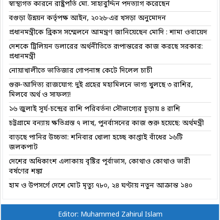
স্বাস্থ্যগত কারনে রাষ্ট্রপতি মো. সাহাবুদ্দিন পদত্যাগ করেছেন
বগুড়া উন্নয়ন কর্তৃপক্ষ আইন, ২০২৬-এর খসড়া অনুমোদন
প্রধানমন্ত্রীকে ব্রিকস সম্মেলনে আমন্ত্রণ জানিয়েছেন মোদি : শামা ওবায়েদ
দেশকে ট্রিলিয়ন ডলারের অর্থনীতিতে রূপান্তরের কাজ করছে সরকার:
প্রধানমন্ত্রী
নোয়াখালীতে ভাতিজার গোপনাঙ্গ কেটে দিলেল চাচী
গুরু-আদিত্য রাজযোগ: দুই গ্রহের মহামিলনে ভাগ্য খুলছে ৩ রাশির,
মিলবে অর্থ ও সাফল্য!
১৬ জুলাই সূর্য-চন্দ্রের রাশি পরিবর্তন! সৌভাগ্যের চূড়ায় ৪ রাশি
চট্টগ্রামে বন্যায় ক্ষতিগ্রস্ত ৭ লাখ, পুনর্বাসনের কাজ শুরু হয়েছে: অর্থমন্ত্রী
বাড়ছে পানির উচ্চতা: শনিবার খোলা হচ্ছে কাপ্তাই বাঁধের ১৬টি
জলকপাট
দেশের অধিকাংশ এলাকায় বৃষ্টির পূর্বাভাস, কোথাও কোথাও ভারী
বর্ষণের শঙ্কা
হাম ও উপসর্গে দেশে মোট মৃত্যু ৭৮০, ২৪ ঘণ্টায় নতুন আক্রান্ত ১৪০
Editor: Muhammed Zahirul Islam