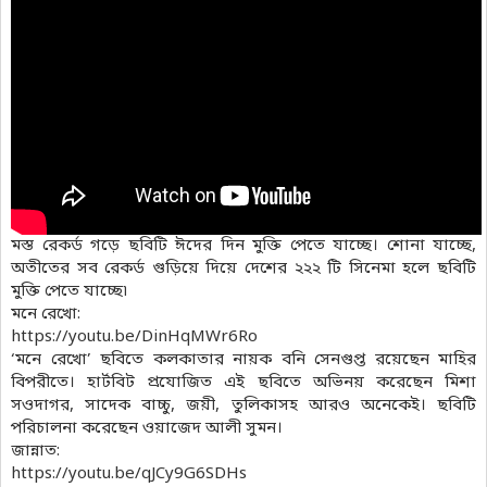
মস্ত রেকর্ড গড়ে ছবিটি ঈদের দিন মুক্তি পেতে যাচ্ছে। শোনা যাচ্ছে,
অতীতের সব রেকর্ড গুড়িয়ে দিয়ে দেশের ২২২ টি সিনেমা হলে ছবিটি
মুক্তি পেতে যাচ্ছে৷
মনে রেখো:
https://youtu.be/DinHqMWr6Ro
‘মনে রেখো’ ছবিতে কলকাতার নায়ক বনি সেনগুপ্ত রয়েছেন মাহির
বিপরীতে। হার্টবিট প্রযোজিত এই ছবিতে অভিনয় করেছেন মিশা
সওদাগর, সাদেক বাচ্চু, জয়ী, তুলিকাসহ আরও অনেকেই। ছবিটি
পরিচালনা করেছেন ওয়াজেদ আলী সুমন।
জান্নাত:
https://youtu.be/qJCy9G6SDHs