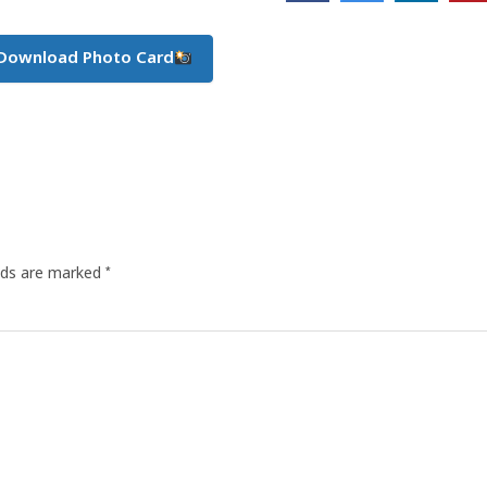
Download Photo Card
*
elds are marked