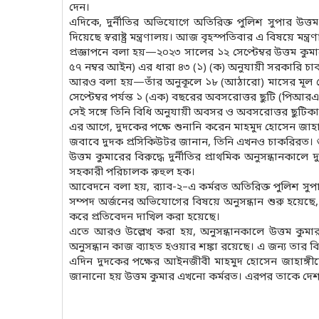
দেন।
এদিকে, দুর্নীতির অভিযোগে অতিরিক্ত পুলিশ সুপার উত্
দিয়েছে স্বরাষ্ট্র মন্ত্রণালয়। আজ বৃহস্পতিবার এ বিষয়ে মন্
প্রজ্ঞাপনে বলা হয়—২০২৩ সালের ১২ সেপ্টেম্বর উত্তম 
৫৭ নম্বর আইন) এর ধারা ৪৩ (১) (ক) অনুযায়ী সরকারি 
আরও বলা হয়—তাঁর অনুকূলে ১৮ (আঠারো) মাসের মূল বেতন
সেপ্টেম্বর পর্যন্ত ১ (এক) বছরের অবসরোত্তর ছুটি (পিআর
সেই সঙ্গে তিনি বিধি অনুযায়ী অবসর ও অবসরোত্তর ছুটিকালী
এর আগে, দুদকের পক্ষে শুনানি করেন মাহমুদ হোসেন জাহ
জবাবে দুদক প্রসিকিউটর জানান, তিনি এখনও চাকরিরত। শ
উত্তম কুমারের বিরুদ্ধে দুর্নীতির প্রাথমিক অনুসন্ধানকা
সহকারী পরিচালক রুহুল হক।
আবেদনে বলা হয়, র‌্যাব-২–এ কর্মরত অতিরিক্ত পুলিশ সুপার উ
সম্পদ অর্জনের অভিযোগের বিষয়ে অনুসন্ধান শুরু হয়েছে, 
করে প্রতিবেদন দাখিল করা হয়েছে।
এতে আরও উল্লেখ করা হয়, অনুসন্ধানকালে উত্তম কুমার
অনুসন্ধান কাজ ব্যাহত হওয়ার শঙ্কা রয়েছে। এ জন্য তার ব
এদিন দুদকের পক্ষের আইনজীবী মাহমুদ হোসেন জাহাঙ
জানানো হয় উত্তম কুমার এখনো কর্মরত। এরপর তাকে দে