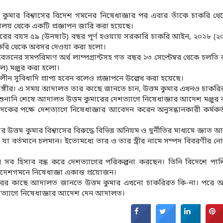
তম কুমার বিশ্বাসের বিদেশ গমনের নিষেধাজ্ঞার পর এবার তাঁকে চাকরি 
ত্রণালয় থেকে একটি প্রজ্ঞাপন জারি করা হয়েছে।
কুমারের বয়স ৫৯ (উনষাট) বছর পূর্ণ হওয়ায় সরকারি চাকরি আইন, ২০১৮ (
চাকরি থেকে অবসর দেওয়া করা হলো।
ের সমপরিমাণ অর্থ লাম্পগ্রান্টসহ গত বছর ১৩ সেপ্টেম্বর থেকে চলতি
এল) মঞ্জুর করা হলো।
ন সুবিধাদি প্রাপ্য হবেন বলেও প্রজ্ঞাপনে উল্লেখ করা হয়েছে।
াঙ্গীর। এ সময় আদালত তার কাছে জানতে চান, উত্তম কুমার এখনও চাকরি
ুনানি শেষে আদালত উত্তম কুমারের দেশত্যাগে নিষেধাজ্ঞার আদেশ মঞ্জুর
লে দুদকের পক্ষে দেশত্যাগে নিষেধাজ্ঞার আবেদন করেন অনুসন্ধানকারী কর্মকর
ত্তম কুমার বিশ্বাসের বিরুদ্ধে বিভিন্ন অনিয়ম ও দুর্নীতির মাধ্যমে জ্ঞাত আ
যা বর্তমানে চলমান। ইতোমধ্যে তার ও তার স্ত্রীর নামে সম্পদ বিবরণীর ন
 সব হিসাব বন্ধ করে দেশত্যাগের পরিকল্পনা করছেন। তিনি বিদেশে পা
িদেশগমনে নিষেধাজ্ঞা একান্ত প্রয়োজন।
্গীরের কাছে আদালত জানতে উত্তম কুমার এখনো চাকরিরত কি-না। পরে
শত্যাগে নিষেধাজ্ঞার আদেশ দেন আদালত।