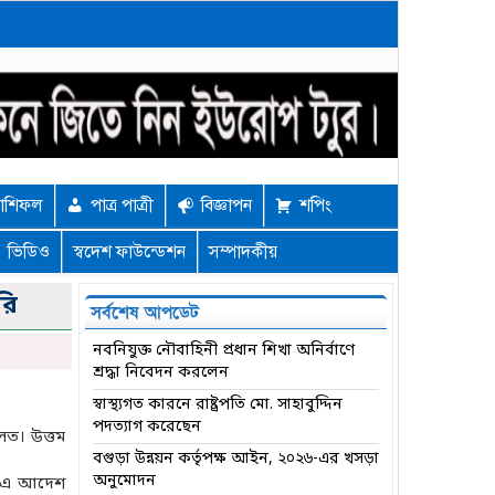
াশিফল
পাত্র পাত্রী
বিজ্ঞাপন
শপিং
ভিডিও
স্বদেশ ফাউন্ডেশন
সম্পাদকীয়
রি
সর্বশেষ আপডেট
নবনিযুক্ত নৌবাহিনী প্রধান শিখা অনির্বাণে
শ্রদ্ধা নিবেদন করলেন
স্বাস্থ্যগত কারনে রাষ্ট্রপতি মো. সাহাবুদ্দিন
পদত্যাগ করেছেন
ালত। উত্তম
বগুড়া উন্নয়ন কর্তৃপক্ষ আইন, ২০২৬-এর খসড়া
অনুমোদন
ন এ আদেশ