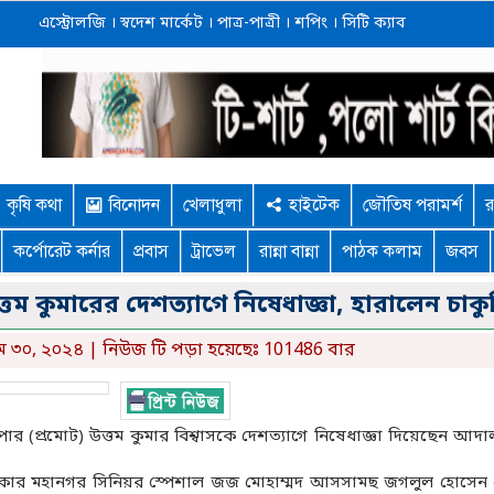
এস্ট্রোলজি
।
স্বদেশ মার্কেট
।
পাত্র-পাত্রী
।
শপিং
।
সিটি ক্যাব
কৃষি কথা
বিনোদন
খেলাধুলা
হাইটেক
জৌতিষ পরামর্শ
র
কর্পোরেট কর্নার
প্রবাস
ট্রাভেল
রান্না বান্না
পাঠক কলাম
জবস
ত্তম কুমারের দেশত্যাগে নিষেধাজ্ঞা, হারালেন চাকু
ে ৩০, ২০২৪ | নিউজ টি পড়া হয়েছেঃ 101486 বার
 সুপার (প্রমোট) উত্তম কুমার বিশ্বাসকে দেশত্যাগে নিষেধাজ্ঞা দিয়েছেন আদ
ে) ঢাকার মহানগর সিনিয়র স্পেশাল জজ মোহাম্মদ আসসামছ জগলুল হোসে