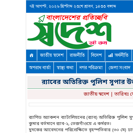
৭ই আগস্ট, ২০২৬ খ্রিস্টাব্দ ২৩শে শ্রাবণ, ১৪৩৩ বঙ্গাব্দ
জাতীয় স্বদেশ
রাজনীতি
বিদেশ
অর্থনীতি
অপরাধ বার্তা
স্বাস্থ্য কথা
নগর পরিক্রমা
জেলা সংবাদ
র‍্যাবের অতিরিক্ত পুলিশ সুপার উ
জাতীয় স্বদেশ
| তারিখঃ ম
র‌্যাপিড অ্যাকশন ব্যাটালিয়নের (র‍্যাব) অতিরিক্ত পুলিশ
কুমার বর্তমানে র‍্যাব-২, তেজগাঁওয়ে এ কর্মরত।
দুদকের আবেদনের পরিপ্রেক্ষিতে বৃহস্পতিবার (৩০ ম