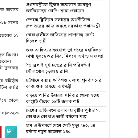
প্রধানমন্ত্রীকে ব্রিকস সম্মেলনে আমন্ত্রণ
থেকে অবসর
জানিয়েছেন মোদি : শামা ওবায়েদ
দেশকে ট্রিলিয়ন ডলারের অর্থনীতিতে
২০১৮ সনের
রূপান্তরের কাজ করছে সরকার: প্রধানমন্ত্রী
নোয়াখালীতে ভাতিজার গোপনাঙ্গ কেটে
 বছরের ১২
দিলেল চাচী
গুরু-আদিত্য রাজযোগ: দুই গ্রহের মহামিলনে
রত কি না।
ভাগ্য খুলছে ৩ রাশির, মিলবে অর্থ ও সাফল্য!
 করেন।
১৬ জুলাই সূর্য-চন্দ্রের রাশি পরিবর্তন!
্তা দুদকের
সৌভাগ্যের চূড়ায় ৪ রাশি
চট্টগ্রামে বন্যায় ক্ষতিগ্রস্ত ৭ লাখ, পুনর্বাসনের
য়-বহির্ভূত
কাজ শুরু হয়েছে: অর্থমন্ত্রী
োটিশ জারি
বাড়ছে পানির উচ্চতা: শনিবার খোলা হচ্ছে
লিয়ে গেলে
কাপ্তাই বাঁধের ১৬টি জলকপাট
দেশের অধিকাংশ এলাকায় বৃষ্টির পূর্বাভাস,
 আদালতকে
কোথাও কোথাও ভারী বর্ষণের শঙ্কা
হাম ও উপসর্গে দেশে মোট মৃত্যু ৭৮০, ২৪
ঘণ্টায় নতুন আক্রান্ত ১৪০