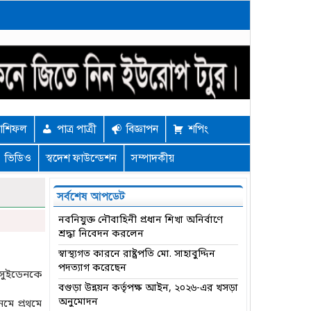
াশিফল
পাত্র পাত্রী
বিজ্ঞাপন
শপিং
ভিডিও
স্বদেশ ফাউন্ডেশন
সম্পাদকীয়
সর্বশেষ আপডেট
নবনিযুক্ত নৌবাহিনী প্রধান শিখা অনির্বাণে
শ্রদ্ধা নিবেদন করলেন
স্বাস্থ্যগত কারনে রাষ্ট্রপতি মো. সাহাবুদ্দিন
পদত্যাগ করেছেন
 সুইডেনকে
বগুড়া উন্নয়ন কর্তৃপক্ষ আইন, ২০২৬-এর খসড়া
অনুমোদন
মে প্রথমে