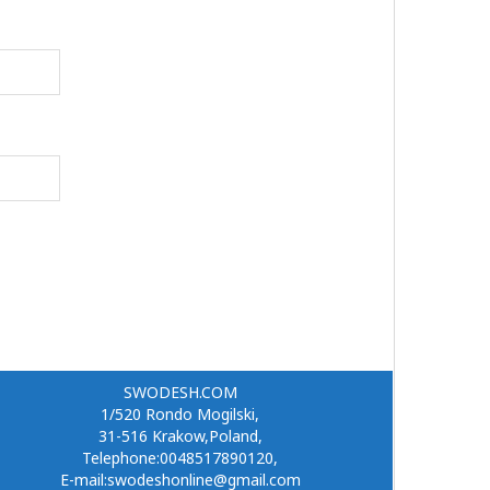
SWODESH.COM
1/520 Rondo Mogilski,
31-516 Krakow,Poland,
Telephone:0048517890120,
E-mail:swodeshonline@gmail.com