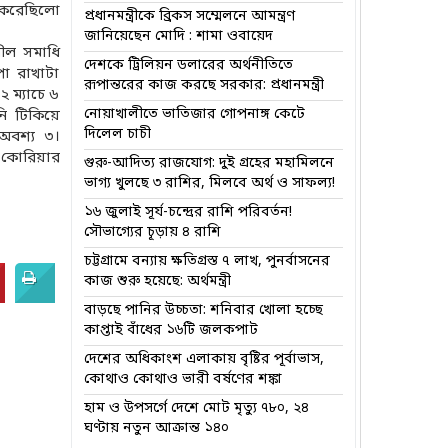
 করেছিলো
প্রধানমন্ত্রীকে ব্রিকস সম্মেলনে আমন্ত্রণ
জানিয়েছেন মোদি : শামা ওবায়েদ
ীল সমাধি
দেশকে ট্রিলিয়ন ডলারের অর্থনীতিতে
পা রাখাটা
রূপান্তরের কাজ করছে সরকার: প্রধানমন্ত্রী
২ ম্যাচে ৬
নোয়াখালীতে ভাতিজার গোপনাঙ্গ কেটে
ানি টিকিয়ে
দিলেল চাচী
 অবশ্য ৩।
ণ কোরিয়ার
গুরু-আদিত্য রাজযোগ: দুই গ্রহের মহামিলনে
ভাগ্য খুলছে ৩ রাশির, মিলবে অর্থ ও সাফল্য!
১৬ জুলাই সূর্য-চন্দ্রের রাশি পরিবর্তন!
সৌভাগ্যের চূড়ায় ৪ রাশি
চট্টগ্রামে বন্যায় ক্ষতিগ্রস্ত ৭ লাখ, পুনর্বাসনের
কাজ শুরু হয়েছে: অর্থমন্ত্রী
বাড়ছে পানির উচ্চতা: শনিবার খোলা হচ্ছে
কাপ্তাই বাঁধের ১৬টি জলকপাট
দেশের অধিকাংশ এলাকায় বৃষ্টির পূর্বাভাস,
কোথাও কোথাও ভারী বর্ষণের শঙ্কা
হাম ও উপসর্গে দেশে মোট মৃত্যু ৭৮০, ২৪
ঘণ্টায় নতুন আক্রান্ত ১৪০