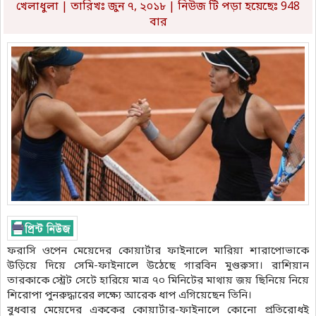
খেলাধুলা
| তারিখঃ জুন ৭, ২০১৮ | নিউজ টি পড়া হয়েছেঃ 948
বার
ফরাসি ওপেন মেয়েদের কোয়ার্টার ফাইনালে মারিয়া শারাপোভাকে
উড়িয়ে দিয়ে সেমি-ফাইনালে উঠেছে গারবিন মুগুরুসা। রাশিয়ান
তারকাকে স্ট্রেট সেটে হারিয়ে মাত্র ৭০ মিনিটের মাথায় জয় ছিনিয়ে নিয়ে
শিরোপা পুনরুদ্ধারের লক্ষ্যে আরেক ধাপ এগিয়েছেন তিনি।
বুধবার মেয়েদের এককের কোয়ার্টার-ফাইনালে কোনো প্রতিরোধই