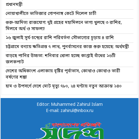
প্রধানমন্ত্রী
নোয়াখালীতে ভাতিজার গোপনাঙ্গ কেটে দিলেল চাচী
গুরু-আদিত্য রাজযোগ: দুই গ্রহের মহামিলনে ভাগ্য খুলছে ৩ রাশির,
মিলবে অর্থ ও সাফল্য!
১৬ জুলাই সূর্য-চন্দ্রের রাশি পরিবর্তন! সৌভাগ্যের চূড়ায় ৪ রাশি
চট্টগ্রামে বন্যায় ক্ষতিগ্রস্ত ৭ লাখ, পুনর্বাসনের কাজ শুরু হয়েছে: অর্থমন্ত্রী
বাড়ছে পানির উচ্চতা: শনিবার খোলা হচ্ছে কাপ্তাই বাঁধের ১৬টি
জলকপাট
দেশের অধিকাংশ এলাকায় বৃষ্টির পূর্বাভাস, কোথাও কোথাও ভারী
বর্ষণের শঙ্কা
হাম ও উপসর্গে দেশে মোট মৃত্যু ৭৮০, ২৪ ঘণ্টায় নতুন আক্রান্ত ১৪০
Editor: Muhammed Zahirul Islam
E-mail: zahirul@inbox.ru