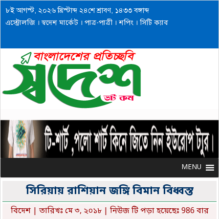
৮ই আগস্ট, ২০২৬ খ্রিস্টাব্দ ২৪শে শ্রাবণ, ১৪৩৩ বঙ্গাব্দ
এস্ট্রোলজি
।
স্বদেশ মার্কেট
।
পাত্র-পাত্রী
।
শপিং
।
সিটি ক্যাব
MENU
MENU
সিরিয়ায় রাশিয়ান জঙ্গি বিমান বিধ্বস্ত
বিদেশ
| তারিখঃ মে ৩, ২০১৮ | নিউজ টি পড়া হয়েছেঃ 986 বার