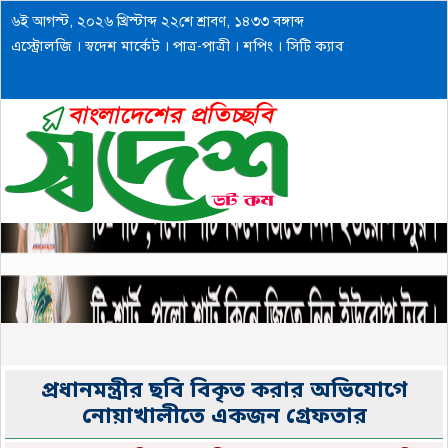
৬ই আগস্ট, ২০২৬ খ্রিস্টাব্দ ২২শে শ্রাবণ, ১৪৩৩ বঙ্গাব্দ
এস্ট্রোলজি
।
স্বদেশ মার্কেট
।
পাত্র-পাত্রী
।
শপিং
।
সিটি ক্যাব
প্রধানমন্ত্রীর ছবি বিকৃত করার অভিযোগে
নোয়াখালীতে একজন গ্রেফতার