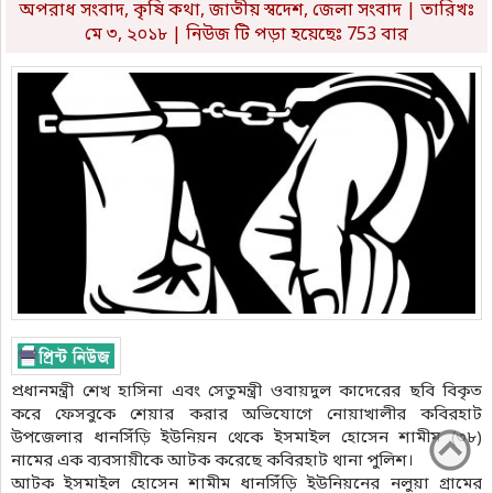
অপরাধ সংবাদ
,
কৃষি কথা
,
জাতীয় স্বদেশ
,
জেলা সংবাদ
| তারিখঃ
মে ৩, ২০১৮ | নিউজ টি পড়া হয়েছেঃ 753 বার
প্রধানমন্ত্রী শেখ হাসিনা এবং সেতুমন্ত্রী ওবায়দুল কাদেরের ছবি বিকৃত
করে ফেসবুকে শেয়ার করার অভিযোগে নোয়াখালীর কবিরহাট
উপজেলার ধানসিঁড়ি ইউনিয়ন থেকে ইসমাইল হোসেন শামীম (৩৮)
নামের এক ব্যবসায়ীকে আটক করেছে কবিরহাট থানা পুলিশ।
আটক ইসমাইল হোসেন শামীম ধানসিঁড়ি ইউনিয়নের নলুয়া গ্রামের