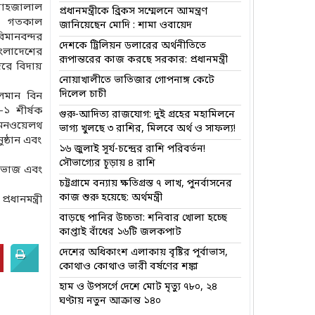
শাহজালাল
প্রধানমন্ত্রীকে ব্রিকস সম্মেলনে আমন্ত্রণ
গে গতকাল
জানিয়েছেন মোদি : শামা ওবায়েদ
িমানবন্দর
দেশকে ট্রিলিয়ন ডলারের অর্থনীতিতে
াংলাদেশের
রূপান্তরের কাজ করছে সরকার: প্রধানমন্ত্রী
দরে বিদায়
নোয়াখালীতে ভাতিজার গোপনাঙ্গ কেটে
দিলেল চাচী
ালমান বিন
১ শীর্ষক
গুরু-আদিত্য রাজযোগ: দুই গ্রহের মহামিলনে
কমনওয়েলথ
ভাগ্য খুলছে ৩ রাশির, মিলবে অর্থ ও সাফল্য!
ষ্ঠান এবং
১৬ জুলাই সূর্য-চন্দ্রের রাশি পরিবর্তন!
সৌভাগ্যের চূড়ায় ৪ রাশি
ৈশভোজ এবং
চট্টগ্রামে বন্যায় ক্ষতিগ্রস্ত ৭ লাখ, পুনর্বাসনের
কাজ শুরু হয়েছে: অর্থমন্ত্রী
ানমন্ত্রী
বাড়ছে পানির উচ্চতা: শনিবার খোলা হচ্ছে
কাপ্তাই বাঁধের ১৬টি জলকপাট
দেশের অধিকাংশ এলাকায় বৃষ্টির পূর্বাভাস,
কোথাও কোথাও ভারী বর্ষণের শঙ্কা
হাম ও উপসর্গে দেশে মোট মৃত্যু ৭৮০, ২৪
ঘণ্টায় নতুন আক্রান্ত ১৪০