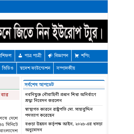
াশিফল
পাত্র পাত্রী
বিজ্ঞাপন
শপিং
ভিডিও
স্বদেশ ফাউন্ডেশন
সম্পাদকীয়
সর্বশেষ আপডেট
 বার
নবনিযুক্ত নৌবাহিনী প্রধান শিখা অনির্বাণে
শ্রদ্ধা নিবেদন করলেন
স্বাস্থ্যগত কারনে রাষ্ট্রপতি মো. সাহাবুদ্দিন
পদত্যাগ করেছেন
েষে দেশে
বগুড়া উন্নয়ন কর্তৃপক্ষ আইন, ২০২৬-এর খসড়া
৪৫ মিনিটে
অনুমোদন
বাংলাদেশ