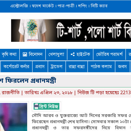
এস্ট্রোলজি
।
স্বদেশ মার্কেট
।
পাত্র-পাত্রী
।
শপিং
।
সিটি ক্যাব
কৃষি কথা
বিনোদন
খেলাধুলা
হাইটেক
জৌতিষ পরামর্শ
র
কর্পোরেট কর্নার
প্রবাস
ট্রাভেল
রান্না বান্না
পাঠক কলাম
জবস
ে ফিরলেন প্রধানমন্ত্রী
,
রাজনীতি
| তারিখঃ এপ্রিল ২৩, ২০১৮ | নিউজ টি পড়া হয়েছেঃ 2213
সৌদি আরব ও যুক্তরাজ্যে আট দিনের সরকারি সফর শ
ফিরেছেন প্রধানমন্ত্রী শেখ হাসিনা। সোমবার সকাল ১০টা 
প্রধানমন্ত্রী ও তার সফরসঙ্গীদের নিয়ে বিমান 