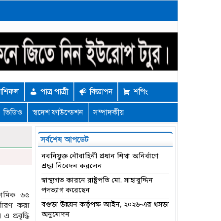
াশিফল
পাত্র পাত্রী
বিজ্ঞাপন
শপিং
ভিডিও
স্বদেশ ফাউন্ডেশন
সম্পাদকীয়
সর্বশেষ আপডেট
নবনিযুক্ত নৌবাহিনী প্রধান শিখা অনির্বাণে
শ্রদ্ধা নিবেদন করলেন
স্বাস্থ্যগত কারনে রাষ্ট্রপতি মো. সাহাবুদ্দিন
পদত্যাগ করেছেন
দশমিক ৬৫
বগুড়া উন্নয়ন কর্তৃপক্ষ আইন, ২০২৬-এর খসড়া
্ধারণ করা
অনুমোদন
প্রবৃদ্ধি