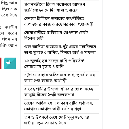
াপিছু আয়
প্রধানমন্ত্রীকে ব্রিকস সম্মেলনে আমন্ত্রণ
ে ছিল এক
জানিয়েছেন মোদি : শামা ওবায়েদ
ড়েছে ১৪২
দেশকে ট্রিলিয়ন ডলারের অর্থনীতিতে
রূপান্তরের কাজ করছে সরকার: প্রধানমন্ত্রী
্বে জাতীয়
নোয়াখালীতে ভাতিজার গোপনাঙ্গ কেটে
ুলে ধরেন
দিলেল চাচী
 প্রথম নয়
রিসংখ্যান
গুরু-আদিত্য রাজযোগ: দুই গ্রহের মহামিলনে
ভাগ্য খুলছে ৩ রাশির, মিলবে অর্থ ও সাফল্য!
১৬ জুলাই সূর্য-চন্দ্রের রাশি পরিবর্তন!
সৌভাগ্যের চূড়ায় ৪ রাশি
চট্টগ্রামে বন্যায় ক্ষতিগ্রস্ত ৭ লাখ, পুনর্বাসনের
কাজ শুরু হয়েছে: অর্থমন্ত্রী
বাড়ছে পানির উচ্চতা: শনিবার খোলা হচ্ছে
কাপ্তাই বাঁধের ১৬টি জলকপাট
দেশের অধিকাংশ এলাকায় বৃষ্টির পূর্বাভাস,
কোথাও কোথাও ভারী বর্ষণের শঙ্কা
হাম ও উপসর্গে দেশে মোট মৃত্যু ৭৮০, ২৪
ঘণ্টায় নতুন আক্রান্ত ১৪০