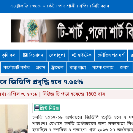
এস্ট্রোলজি
।
স্বদেশ মার্কেট
।
পাত্র-পাত্রী
।
শপিং
।
সিটি ক্যাব
কৃষি কথা
বিনোদন
খেলাধুলা
হাইটেক
জৌতিষ পরামর্শ
র
কর্পোরেট কর্নার
প্রবাস
ট্রাভেল
রান্না বান্না
পাঠক কলাম
জবস
ে জিডিপি প্রবৃদ্ধি হবে ৭.৬৫%
খঃ এপ্রিল ৩, ২০১৮ | নিউজ টি পড়া হয়েছেঃ 1603 বার
চলতি ২০১৭-১৮ অর্থবছরে জিডিপি প্রবৃদ্ধি হবে ৭ 
শতাংশ। যেখানে চলতি অর্থবছরের জন্য লক্ষ্যমাত্রা নির
হয়েছিল ৭ দশমিক ৪ শতাংশ। গত ২০১৬-১৭ অর্থবছরে এ 