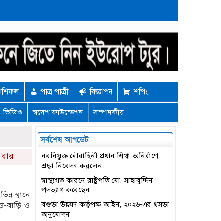
াশিফল
পাত্র পাত্রী
বিজ্ঞাপন
শপিং
ভিডিও
স্বদেশ ফাউন্ডেশন
সম্পাদকীয়
সর্বশেষ আপডেট
 বার
নবনিযুক্ত নৌবাহিনী প্রধান শিখা অনির্বাণে
শ্রদ্ধা নিবেদন করলেন
স্বাস্থ্যগত কারনে রাষ্ট্রপতি মো. সাহাবুদ্দিন
পদত্যাগ করেছেন
্ন স্থানে
বগুড়া উন্নয়ন কর্তৃপক্ষ আইন, ২০২৬-এর খসড়া
ড়-বাড়ি ও
অনুমোদন