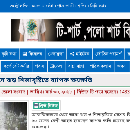
এস্ট্রোলজি
।
স্বদেশ মার্কেট
।
পাত্র-পাত্রী
।
শপিং
।
সিটি ক্যাব
কৃষি কথা
বিনোদন
খেলাধুলা
হাইটেক
জৌতিষ পরামর্শ
র
কর্পোরেট কর্নার
প্রবাস
ট্রাভেল
রান্না বান্না
পাঠক কলাম
জবস
ানে ঝড় শিলাবৃষ্টিতে ব্যাপক ক্ষয়ক্ষতি
,
জেলা সংবাদ
| তারিখঃ মার্চ ৩০, ২০১৮ | নিউজ টি পড়া হয়েছেঃ 1433
আকস্মিকভাবে ধেয়ে আসা ঝড় ও শিলাবৃষ্টিতে দেশের বিভিন
৫০ জনের বেশী আহত হয়েছেন ব্যাপক ক্ষতি হয়েছে ঘ
ফসলের।।