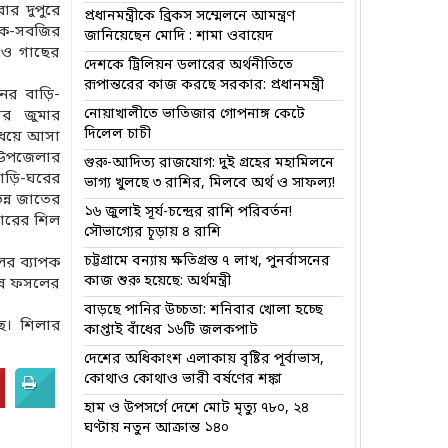
ার দুপুরে
প্রধানমন্ত্রীকে ব্রিকস সম্মেলনে আমন্ত্রণ
শাক-সবজির
জানিয়েছেন মোদি : শামা ওবায়েদ
ে ও গাছের
দেশকে ট্রিলিয়ন ডলারের অর্থনীতিতে
রূপান্তরের কাজ করছে সরকার: প্রধানমন্ত্রী
নের বাড়ি-
নোয়াখালীতে ভাতিজার গোপনাঙ্গ কেটে
ার জুমার
দিলেল চাচী
 ধেয়ে আসা
ে উপজেলার
গুরু-আদিত্য রাজযোগ: দুই গ্রহের মহামিলনে
বাড়ি-ঘরের
ভাগ্য খুলছে ৩ রাশির, মিলবে অর্থ ও সাফল্য!
ন্ন জাতের
১৬ জুলাই সূর্য-চন্দ্রের রাশি পরিবর্তন!
কারের শিল
সৌভাগ্যের চূড়ায় ৪ রাশি
চট্টগ্রামে বন্যায় ক্ষতিগ্রস্ত ৭ লাখ, পুনর্বাসনের
ের ব্যাপক
কাজ শুরু হয়েছে: অর্থমন্ত্রী
ন্ন ফসলের
বাড়ছে পানির উচ্চতা: শনিবার খোলা হচ্ছে
ছে। শিলার
কাপ্তাই বাঁধের ১৬টি জলকপাট
দেশের অধিকাংশ এলাকায় বৃষ্টির পূর্বাভাস,
কোথাও কোথাও ভারী বর্ষণের শঙ্কা
হাম ও উপসর্গে দেশে মোট মৃত্যু ৭৮০, ২৪
ঘণ্টায় নতুন আক্রান্ত ১৪০