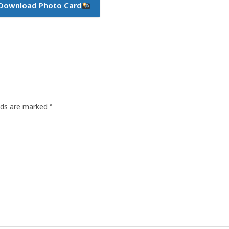
Download Photo Card
*
elds are marked