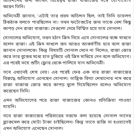
অডিশনের জন্য কাস্টিং ডিরেক্টর রাজা বাজাজের সঙ্গে যোগাযোগ
করেন তিনি।
অভিনেত্রী জানান, ‘এটাই তার প্রথম অডিশন ছিল, তাই তিনি ডায়লগ
ঠিকঠাক বলতে পারছিলেন না। তখন ফটোশুটের জন্য তাকে বেশ কিছু
কাপড় দেন রাজা বাজাজ। সেগুলো দেখে বিস্মিত হয়ে যায় সোনাল।
সোনালের অভিযোগ, তখন হঠাৎ ক্রিম নিয়ে এসে সোনালের বক্ষে মাখতে
বলেন রাজা। এই ক্রিম মাখলে স্তন আরও আকর্ষণীয় হবে বলে রাজা
জানান সোনালকে। কিন্তু বিষয়টি সোনাল মেনে না নিলেও, রাজা জোর
করে তার বুকের মধ্যে হাত ঢুকিয়ে ওই ক্রিম মাখিয়ে দেন বলে অভিযোগ।
এর পরেই ভয়ে শুটিং ফ্লোর থেকে পালিয়ে যান অভিনেত্রী।
তবে এখানেই শেষ নেয়। এর পরেই ফের এক বার রাজা বাজাজের
বিরুদ্ধে অভিযোগ এনেছেন সোনাল। তান্ত্রিক বিদ্যা শেখানোর নাম করে
রাজা বাজাজ জোর করে কাপড় খুলে দিয়েছিলেন বলেও অভিযোগ
করেছেন তিনি।
এমন অভিযোগের পরে রাজা বাজাজের কোনও প্রতিক্রিয়া পাওয়া
যায়নি।
তবে রাজা বাজাজের পরিবারের তরফে বলা হয়েছে সোনাল তাদের
ব্ল্যাকমেল করে মোটা টাকা চাইছিলেন। কিন্তু তাতে রাজি না হওয়াতেই
এমন অভিযোগ এনেছেন সোনাল।