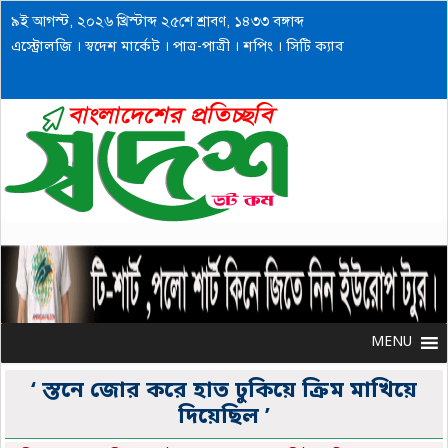
৯ই আগস্ট, ২০২৬ খ্রিস্টাব্দ ২৫শে শ্রাবণ, ১৪৩৩ বঙ্গাব্দ
এস্ট্রোলজি
।
স্বদেশ মার্কেট
।
পাত্র-পাত্রী
।
শপিং
।
সিটি ক্যাব
MENU
MENU
‘ স্তনে জোর করে হাত ঢুকিয়ে ক্রিম মাখিয়ে
দিয়েছিল ’