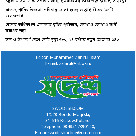
চট্টগ্রামে বন্যায় ক্ষতিগ্রস্ত ৭ লাখ, পুনর্বাসনের কাজ শুরু হয়েছে: অর্থমন্ত্রী
বাড়ছে পানির উচ্চতা: শনিবার খোলা হচ্ছে কাপ্তাই বাঁধের ১৬টি
জলকপাট
দেশের অধিকাংশ এলাকায় বৃষ্টির পূর্বাভাস, কোথাও কোথাও ভারী
বর্ষণের শঙ্কা
হাম ও উপসর্গে দেশে মোট মৃত্যু ৭৮০, ২৪ ঘণ্টায় নতুন আক্রান্ত ১৪০
Editor: Muhammed Zahirul Islam
E-mail: zahirul@inbox.ru
SWODESH.COM
1/520 Rondo Mogilski,
31-516 Krakow,Poland,
Telephone:0048517890120,
E-mail:swodeshonline@gmail.com