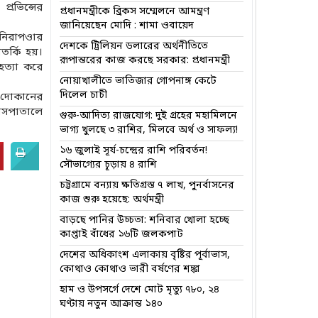
রভিন্সের
প্রধানমন্ত্রীকে ব্রিকস সম্মেলনে আমন্ত্রণ
জানিয়েছেন মোদি : শামা ওবায়েদ
নিরাপওার
দেশকে ট্রিলিয়ন ডলারের অর্থনীতিতে
তর্কি হয়।
রূপান্তরের কাজ করছে সরকার: প্রধানমন্ত্রী
হত্যা করে
নোয়াখালীতে ভাতিজার গোপনাঙ্গ কেটে
দিলেল চাচী
 দোকানের
হাসপাতালে
গুরু-আদিত্য রাজযোগ: দুই গ্রহের মহামিলনে
ভাগ্য খুলছে ৩ রাশির, মিলবে অর্থ ও সাফল্য!
১৬ জুলাই সূর্য-চন্দ্রের রাশি পরিবর্তন!
সৌভাগ্যের চূড়ায় ৪ রাশি
চট্টগ্রামে বন্যায় ক্ষতিগ্রস্ত ৭ লাখ, পুনর্বাসনের
কাজ শুরু হয়েছে: অর্থমন্ত্রী
বাড়ছে পানির উচ্চতা: শনিবার খোলা হচ্ছে
কাপ্তাই বাঁধের ১৬টি জলকপাট
দেশের অধিকাংশ এলাকায় বৃষ্টির পূর্বাভাস,
কোথাও কোথাও ভারী বর্ষণের শঙ্কা
হাম ও উপসর্গে দেশে মোট মৃত্যু ৭৮০, ২৪
ঘণ্টায় নতুন আক্রান্ত ১৪০