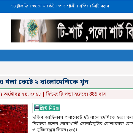
এস্ট্রোলজি
।
স্বদেশ মার্কেট
।
পাত্র-পাত্রী
।
শপিং
।
সিটি ক্যাব
ায় গলা কেটে ২ বাংলাদেশিকে খুন
ঃ অক্টোবর ২৪, ২০১৮ | নিউজ টি পড়া হয়েছেঃ 885 বার
দক্ষিণ আফ্রিকায় গলাকেটে দুই বাংলাদেশিকে হত্যা কর
নিহতরা হলেন নোয়াখালী সোনাইমুড়ির মোশাররফ হোস
ও মুন্সিগঞ্জের লিমন (২৬)।