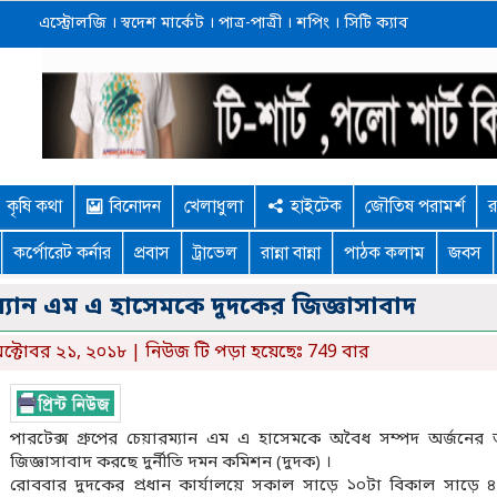
এস্ট্রোলজি
।
স্বদেশ মার্কেট
।
পাত্র-পাত্রী
।
শপিং
।
সিটি ক্যাব
কৃষি কথা
বিনোদন
খেলাধুলা
হাইটেক
জৌতিষ পরামর্শ
র
কর্পোরেট কর্নার
প্রবাস
ট্রাভেল
রান্না বান্না
পাঠক কলাম
জবস
রম্যান এম এ হাসেমকে দুদকের জিজ্ঞাসাবাদ
ক্টোবর ২১, ২০১৮ | নিউজ টি পড়া হয়েছেঃ 749 বার
পারটেক্স গ্রুপের চেয়ারম্যান এম এ হাসেমকে অবৈধ সম্পদ অর্জনের
জিজ্ঞাসাবাদ করছে দুর্নীতি দমন কমিশন (দুদক) ।
রোববার দুদকের প্রধান কার্যালয়ে সকাল সাড়ে ১০টা বিকাল সাড়ে ৪ ট