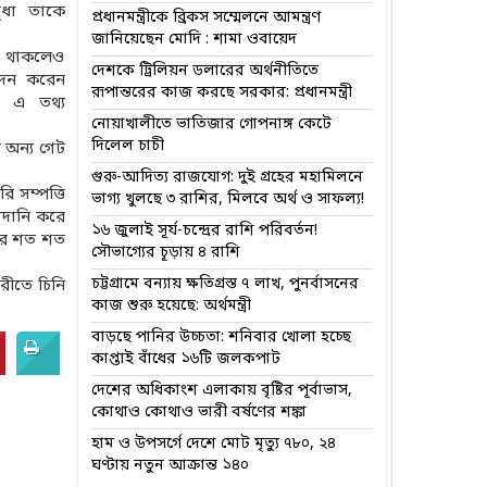
ৃধা তাকে
প্রধানমন্ত্রীকে ব্রিকস সম্মেলনে আমন্ত্রণ
জানিয়েছেন মোদি : শামা ওবায়েদ
 থাকলেও
দেশকে ট্রিলিয়ন ডলারের অর্থনীতিতে
েদন করেন
রূপান্তরের কাজ করছে সরকার: প্রধানমন্ত্রী
য এ তথ্য
নোয়াখালীতে ভাতিজার গোপনাঙ্গ কেটে
দিলেল চাচী
 অন্য গেট
গুরু-আদিত্য রাজযোগ: দুই গ্রহের মহামিলনে
 সম্পত্তি
ভাগ্য খুলছে ৩ রাশির, মিলবে অর্থ ও সাফল্য!
মদানি করে
১৬ জুলাই সূর্য-চন্দ্রের রাশি পরিবর্তন!
করে শত শত
সৌভাগ্যের চূড়ায় ৪ রাশি
চট্টগ্রামে বন্যায় ক্ষতিগ্রস্ত ৭ লাখ, পুনর্বাসনের
রীতে চিনি
কাজ শুরু হয়েছে: অর্থমন্ত্রী
বাড়ছে পানির উচ্চতা: শনিবার খোলা হচ্ছে
কাপ্তাই বাঁধের ১৬টি জলকপাট
দেশের অধিকাংশ এলাকায় বৃষ্টির পূর্বাভাস,
কোথাও কোথাও ভারী বর্ষণের শঙ্কা
হাম ও উপসর্গে দেশে মোট মৃত্যু ৭৮০, ২৪
ঘণ্টায় নতুন আক্রান্ত ১৪০