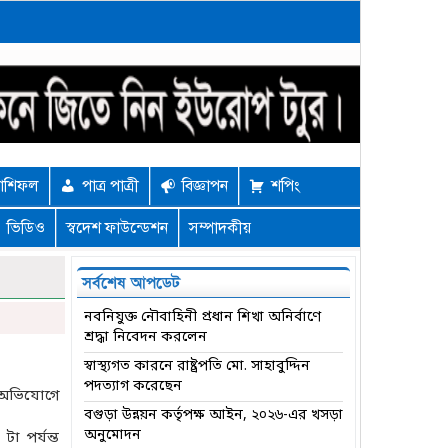
াশিফল
পাত্র পাত্রী
বিজ্ঞাপন
শপিং
ভিডিও
স্বদেশ ফাউন্ডেশন
সম্পাদকীয়
সর্বশেষ আপডেট
নবনিযুক্ত নৌবাহিনী প্রধান শিখা অনির্বাণে
শ্রদ্ধা নিবেদন করলেন
স্বাস্থ্যগত কারনে রাষ্ট্রপতি মো. সাহাবুদ্দিন
পদত্যাগ করেছেন
 অভিযোগে
বগুড়া উন্নয়ন কর্তৃপক্ষ আইন, ২০২৬-এর খসড়া
অনুমোদন
া পর্যন্ত