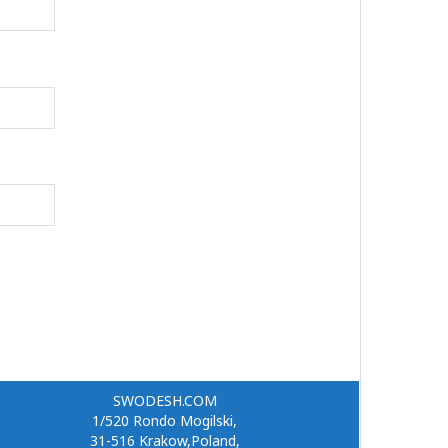
SWODESH.COM
1/520 Rondo Mogilski,
31-516 Krakow,Poland,