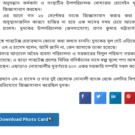
অনুসন্ধান কর্মকর্তা ও সংস্থাটির উপপরিচালক মোশারফ হোসেইন ম
জিজ্ঞাসাবাদ করছেন।
এর আগে গত ২৬ সেপ্টেম্বর তাকে জিজ্ঞাসাবাদ করার কথা
অসুস্থ্যতাজনিত কারণে হাজির না হয়ে এক মাসের সময় চেয়ে আব
হাশেম। দুদকের উপপরিচালক (জনসংযোগ) প্রণব কুমার ভট্টাচার্
গে পারটেক্স চেয়ারম্যান কোনো কথা বলতে চাননি। দুদকের মূল গেট এড়িয়ে
মুখে এম এ হাসেম বলেন, আমি জানি না, কেন আমাকে ডাকা হয়েছে।
ধ ব্যবসার আড়ালে অবৈধ ব্যবসা পরিচালনা ও সরকারের বিপুল পরিমাণ সরকারি
াড়া পারটেক্স গ্রুপের বিভিন্ন প্রতিষ্ঠানের নামে স্বল্প মূল্যে পণ্য আ
রেছেন। এছাড়াও নোয়াখালীর সুবর্ণচরে ৫০০ একর সরকারি সম্পত্তি দখল 
ারম্যান এম এ হাসেম ও তার দুই ছেলেকে সোনালী ব্যাংক থেকে এলসির বিপ
অভিযোগে জিজ্ঞাসাবাদ করেছিল দুদক।
Download Photo Card