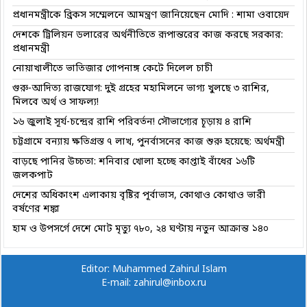
প্রধানমন্ত্রীকে ব্রিকস সম্মেলনে আমন্ত্রণ জানিয়েছেন মোদি : শামা ওবায়েদ
দেশকে ট্রিলিয়ন ডলারের অর্থনীতিতে রূপান্তরের কাজ করছে সরকার:
প্রধানমন্ত্রী
নোয়াখালীতে ভাতিজার গোপনাঙ্গ কেটে দিলেল চাচী
গুরু-আদিত্য রাজযোগ: দুই গ্রহের মহামিলনে ভাগ্য খুলছে ৩ রাশির,
মিলবে অর্থ ও সাফল্য!
১৬ জুলাই সূর্য-চন্দ্রের রাশি পরিবর্তন! সৌভাগ্যের চূড়ায় ৪ রাশি
চট্টগ্রামে বন্যায় ক্ষতিগ্রস্ত ৭ লাখ, পুনর্বাসনের কাজ শুরু হয়েছে: অর্থমন্ত্রী
বাড়ছে পানির উচ্চতা: শনিবার খোলা হচ্ছে কাপ্তাই বাঁধের ১৬টি
জলকপাট
দেশের অধিকাংশ এলাকায় বৃষ্টির পূর্বাভাস, কোথাও কোথাও ভারী
বর্ষণের শঙ্কা
হাম ও উপসর্গে দেশে মোট মৃত্যু ৭৮০, ২৪ ঘণ্টায় নতুন আক্রান্ত ১৪০
Editor: Muhammed Zahirul Islam
E-mail: zahirul@inbox.ru