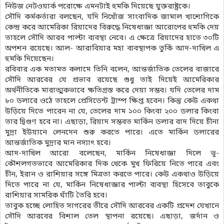
নিউজ নেটওয়ার্ক পরোক্ষে এমনটাই হুমকি দিয়েছে যুক্তরাষ্ট্রকে।
সৌদি কর্মকর্তারা বলছেন, যদি নিখোঁজ সাংবাদিক জামাল খাশোগিকে
কেন্দ্র করে আমেরিকা রিয়াদের বিরুদ্ধে নিষেধাজ্ঞা আরোপের হুমকি দেয়
তাহলে সৌদি আরব পাল্টা ব্যবস্থা নেবে। এ ক্ষেত্রে রিয়াদের হাতে ৩০টি
অপশন রয়েছে। আল- আরাবিয়ার মহা ব্যবস্থাপক তুর্কি আদ-দাখিল এ
হুমকি দিয়েছেন।
রবিবার এক মতামত কলামে তিনি বলেন, আন্তর্জাতিক তেলের বাজারে
সৌদি আরবের যে প্রভাব রয়েছে শুধু তাই দিয়েই আমেরিকার
অর্থনীতিকে মারাত্মকভাবে ক্ষতিগ্রস্ত করে দেয়া সম্ভব। যদি তেলের দাম
৮০ ডলারে ওঠে তাহলে প্রেসিডেন্ট ট্রাম্প ক্ষিপ্ত হবেন। কিন্তু কেউ একথা
উড়িয়ে দিতে পারেন না যে, তেলের দাম ১০০ কিংবা ২০০ ডলার কিংবা
তার দ্বিগুণ হবে না। এছাড়া, রিয়াদ সম্ভবত মার্কিন ডলার বাদ দিয়ে চীনা
মুদ্রা ইউয়ানে লেনদেন শুরু করতে পারে। এতে মার্কিন ডলারের
আন্তর্জাতিক মুদ্রার মান নস্যাৎ হবে।
আদ-দাখিল আরো বলেছেন, মার্কিন নিষেধাজ্ঞা দিলে ভূ-
কৌশলগতভাবে আমেরিকার দিক থেকে মুখ ফিরিয়ে নিতে পারে এবং
চীন, ইরান ও রাশিয়ার সঙ্গে মিত্রতা করতে পারে। কেউ একথাও উড়িয়ে
দিতে পারে না যে, মার্কিন নিষেধাজ্ঞার পাল্টা ব্যবস্থা হিসেবে তাবুকে
রাশিয়ার সামরিক ঘাঁটি তৈরি হবে।
তাবুক হচ্ছে লোহিত সাগরের তীরে সৌদি আরবের একটি প্রদেশ যেখানে
সৌদি আরবের বিশাল তেল স্থাপনা রয়েছে। এছাড়া, জর্দান ও