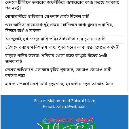
দেশকে ট্রিলিয়ন ডলারের অর্থনীতিতে রূপান্তরের কাজ করছে সরকার:
প্রধানমন্ত্রী
নোয়াখালীতে ভাতিজার গোপনাঙ্গ কেটে দিলেল চাচী
গুরু-আদিত্য রাজযোগ: দুই গ্রহের মহামিলনে ভাগ্য খুলছে ৩ রাশির,
মিলবে অর্থ ও সাফল্য!
১৬ জুলাই সূর্য-চন্দ্রের রাশি পরিবর্তন! সৌভাগ্যের চূড়ায় ৪ রাশি
চট্টগ্রামে বন্যায় ক্ষতিগ্রস্ত ৭ লাখ, পুনর্বাসনের কাজ শুরু হয়েছে: অর্থমন্ত্রী
বাড়ছে পানির উচ্চতা: শনিবার খোলা হচ্ছে কাপ্তাই বাঁধের ১৬টি
জলকপাট
দেশের অধিকাংশ এলাকায় বৃষ্টির পূর্বাভাস, কোথাও কোথাও ভারী
বর্ষণের শঙ্কা
হাম ও উপসর্গে দেশে মোট মৃত্যু ৭৮০, ২৪ ঘণ্টায় নতুন আক্রান্ত ১৪০
Editor: Muhammed Zahirul Islam
E-mail: zahirul@inbox.ru