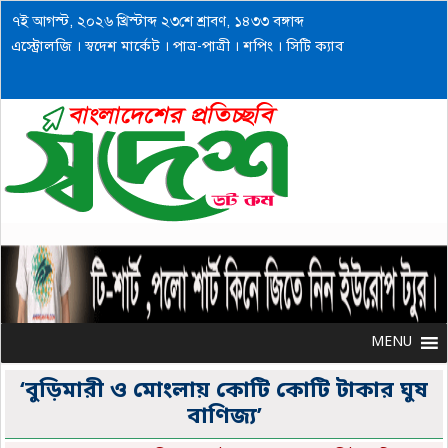
৭ই আগস্ট, ২০২৬ খ্রিস্টাব্দ ২৩শে শ্রাবণ, ১৪৩৩ বঙ্গাব্দ
এস্ট্রোলজি
।
স্বদেশ মার্কেট
।
পাত্র-পাত্রী
।
শপিং
।
সিটি ক্যাব
MENU
MENU
‘বুড়িমারী ও মোংলায় কোটি কোটি টাকার ঘুষ
বাণিজ্য’