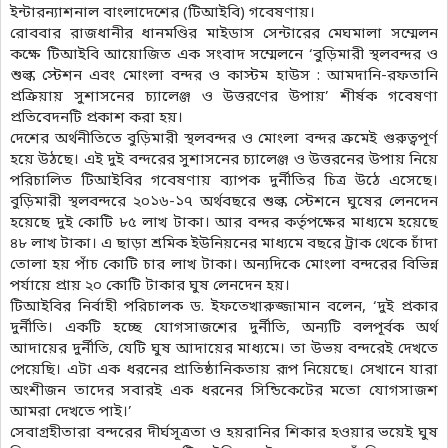
ইন্টারন্যাশনাল বাংলাদেশের (টিআইবি) গবেষণায়।
রোববার রাজধানীর ধানমণ্ডির মাইডাস সেন্টারের মেঘমালা সম্মেলন
কক্ষে টিআইবি আয়োজিত এক সংবাদ সম্মেলনে ‘বুড়িমারী স্থলবন্দর ও
শুল্ক স্টেশন এবং মোংলা বন্দর ও কাস্টম হাউস : আমদানি-রফতানি
প্রক্রিয়ায় সুশাসনের চ্যালেঞ্জ ও উত্তরণের উপায়’ শীর্ষক গবেষণা
প্রতিবেদনটি প্রকাশ করা হয়।
দেশের অর্থনীতিতে বুড়িমারী স্থলবন্দর ও মোংলা বন্দর ক্রমেই গুরুত্বপূর্ণ
হয়ে উঠছে। এই দুই বন্দরের সুশাসনের চ্যালেঞ্জ ও উত্তরনের উপায় নিয়ে
পরিচালিত টিআইবির গবেষণায় ব্যাপক দুর্নীতির চিত্র উঠে এসেছে।
বুড়িমারী স্থলবন্দরে ২০১৬-১৭ অর্থবছরে শুল্ক স্টেশনে ঘুষের লেনদেন
হয়েছে দুই কোটি ৮৫ লাখ টাকা। আর বন্দর কর্তৃপক্ষের মাধ্যমে হয়েছে
৪৮ লাখ টাকা। এ ছাড়া শ্রমিক ইউনিয়নের মাধ্যমে বছরে ট্রাক থেকে চাঁদা
তোলা হয় পাঁচ কোটি চার লাখ টাকা। অন্যদিকে মোংলা বন্দরের বিভিন্ন
পর্যায়ে প্রায় ২০ কোটি টাকার ঘুষ লেনদেন হয়।
টিআইবির নির্বাহী পরিচালক ড. ইফতেখারুজ্জামান বলেন, ‘দুই প্রকার
দুর্নীতি। একটি হচ্ছে যোগসাজশের দুর্নীতি, অন্যটি বলপূর্বক অর্থ
আদায়ের দুর্নীতি, যেটি ঘুষ আদায়ের মাধ্যমে। তা উভয় বন্দরেই দেখতে
পেয়েছি। এটা এক ধরনের প্রাতিষ্ঠানিকতায় রূপ নিয়েছে। সেখানে যারা
অংশীজন তাদের সবারই এক ধরনের সিন্ডিকেটের মতো যোগসাজশ
আমরা দেখতে পাই।’
সেবাগ্রহীতারা বন্দরের দীর্ঘসূত্রতা ও হয়রানির শিকার হওয়ার ভয়েই ঘুষ