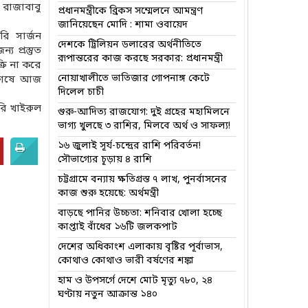
রাজাবাবু
প্রধানমন্ত্রীকে ব্রিকস সম্মেলনে আমন্ত্রণ
জানিয়েছেন মোদি : শামা ওবায়েদ
রি সার্জন
দেশকে ট্রিলিয়ন ডলারের অর্থনীতিতে
 প্রস্তুত
রূপান্তরের কাজ করছে সরকার: প্রধানমন্ত্রী
্রি না করে
নোয়াখালীতে ভাতিজার গোপনাঙ্গ কেটে
বশেষে আজ
দিলেল চাচী
রি খাইরুল
গুরু-আদিত্য রাজযোগ: দুই গ্রহের মহামিলনে
ভাগ্য খুলছে ৩ রাশির, মিলবে অর্থ ও সাফল্য!
১৬ জুলাই সূর্য-চন্দ্রের রাশি পরিবর্তন!
সৌভাগ্যের চূড়ায় ৪ রাশি
চট্টগ্রামে বন্যায় ক্ষতিগ্রস্ত ৭ লাখ, পুনর্বাসনের
কাজ শুরু হয়েছে: অর্থমন্ত্রী
বাড়ছে পানির উচ্চতা: শনিবার খোলা হচ্ছে
কাপ্তাই বাঁধের ১৬টি জলকপাট
দেশের অধিকাংশ এলাকায় বৃষ্টির পূর্বাভাস,
কোথাও কোথাও ভারী বর্ষণের শঙ্কা
হাম ও উপসর্গে দেশে মোট মৃত্যু ৭৮০, ২৪
ঘণ্টায় নতুন আক্রান্ত ১৪০