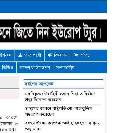
াশিফল
পাত্র পাত্রী
বিজ্ঞাপন
শপিং
ভিডিও
স্বদেশ ফাউন্ডেশন
সম্পাদকীয়
সর্বশেষ আপডেট
নবনিযুক্ত নৌবাহিনী প্রধান শিখা অনির্বাণে
শ্রদ্ধা নিবেদন করলেন
স্বাস্থ্যগত কারনে রাষ্ট্রপতি মো. সাহাবুদ্দিন
পদত্যাগ করেছেন
্ন কারণে
বগুড়া উন্নয়ন কর্তৃপক্ষ আইন, ২০২৬-এর খসড়া
উচ্চতা ৬
অনুমোদন
ন ৫৫ মণ।