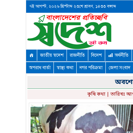
৭ই আগস্ট, ২০২৬ খ্রিস্টাব্দ ২৩শে শ্রাবণ, ১৪৩৩ বঙ্গাব্দ
জাতীয় স্বদেশ
রাজনীতি
বিদেশ
অর্থনীতি
অপরাধ বার্তা
স্বাস্থ্য কথা
নগর পরিক্রমা
জেলা সংবাদ
অবশেষ
কৃষি কথা
| তারিখঃ আগস