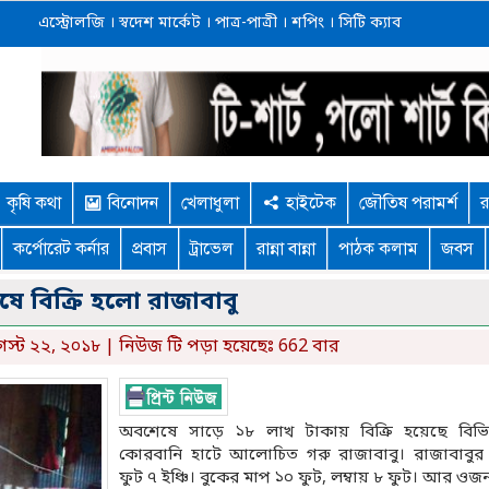
এস্ট্রোলজি
।
স্বদেশ মার্কেট
।
পাত্র-পাত্রী
।
শপিং
।
সিটি ক্যাব
কৃষি কথা
বিনোদন
খেলাধুলা
হাইটেক
জৌতিষ পরামর্শ
র
কর্পোরেট কর্নার
প্রবাস
ট্রাভেল
রান্না বান্না
পাঠক কলাম
জবস
ে বিক্রি হলো রাজাবাবু
্ট ২২, ২০১৮ | নিউজ টি পড়া হয়েছেঃ 662 বার
অবশেষে সাড়ে ১৮ লাখ টাকায় বিক্রি হয়েছে বিভিন
কোরবানি হাটে আলোচিত গরু রাজাবাবু। রাজাবাবুর 
ফুট ৭ ইঞ্চি। বুকের মাপ ১০ ফুট, লম্বায় ৮ ফুট। আর ওজ