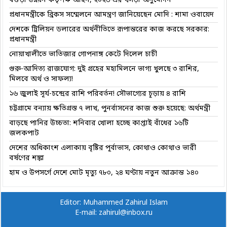
বগুড়া উন্নয়ন কর্তৃপক্ষ আইন, ২০২৬-এর খসড়া অনুমোদন
প্রধানমন্ত্রীকে ব্রিকস সম্মেলনে আমন্ত্রণ জানিয়েছেন মোদি : শামা ওবায়েদ
দেশকে ট্রিলিয়ন ডলারের অর্থনীতিতে রূপান্তরের কাজ করছে সরকার:
প্রধানমন্ত্রী
নোয়াখালীতে ভাতিজার গোপনাঙ্গ কেটে দিলেল চাচী
গুরু-আদিত্য রাজযোগ: দুই গ্রহের মহামিলনে ভাগ্য খুলছে ৩ রাশির,
মিলবে অর্থ ও সাফল্য!
১৬ জুলাই সূর্য-চন্দ্রের রাশি পরিবর্তন! সৌভাগ্যের চূড়ায় ৪ রাশি
চট্টগ্রামে বন্যায় ক্ষতিগ্রস্ত ৭ লাখ, পুনর্বাসনের কাজ শুরু হয়েছে: অর্থমন্ত্রী
বাড়ছে পানির উচ্চতা: শনিবার খোলা হচ্ছে কাপ্তাই বাঁধের ১৬টি
জলকপাট
দেশের অধিকাংশ এলাকায় বৃষ্টির পূর্বাভাস, কোথাও কোথাও ভারী
বর্ষণের শঙ্কা
হাম ও উপসর্গে দেশে মোট মৃত্যু ৭৮০, ২৪ ঘণ্টায় নতুন আক্রান্ত ১৪০
Editor: Muhammed Zahirul Islam
E-mail: zahirul@inbox.ru