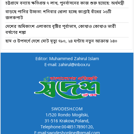
চট্টগ্রামে বন্যায় ক্ষতিগ্রস্ত ৭ লাখ, পুনর্বাসনের কাজ শুরু হয়েছে: অর্থমন্ত্রী
বাড়ছে পানির উচ্চতা: শনিবার খোলা হচ্ছে কাপ্তাই বাঁধের ১৬টি
জলকপাট
দেশের অধিকাংশ এলাকায় বৃষ্টির পূর্বাভাস, কোথাও কোথাও ভারী
বর্ষণের শঙ্কা
হাম ও উপসর্গে দেশে মোট মৃত্যু ৭৮০, ২৪ ঘণ্টায় নতুন আক্রান্ত ১৪০
Editor: Muhammed Zahirul Islam
E-mail: zahirul@inbox.ru
SWODESH.COM
1/520 Rondo Mogilski,
31-516 Krakow,Poland,
Telephone:0048517890120,
E-mail:swodeshonline@gmail.com