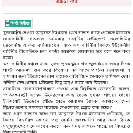
98861 বার
যুক্তরাষ্ট্রের দেওয়া আব্রামস ট্যাংকের প্রথম চালান হাতে পেয়েছে ইউক্রেন
সেনাবাহিনী। গতকাল সোমবার দেশটির প্রেসিডেন্ট ভলোদিমির
জেলেনস্কি এ কথা জানিয়েছেন। এতে রুশ বাহিনীর বিরুদ্ধে ইউক্রেনীয়
বাহিনীর ধীরগতিতে চলা পাল্টা আক্রমণ জোরদার হবে বলে মনে করা
হচ্ছে।
রুশ বাহিনীর দখলে থাকা ভূখণ্ড পুনরুদ্ধারে গত জুলাইয়ের শুরুর দিকে
পাল্টা আক্রমণ শুরু করে কিয়েভ। এর আগে পশ্চিমা দেশগুলো এ
হামলার জন্য ইউক্রেনের বেশ কয়েক ব্যাটালিয়ন সেনাকে প্রশিক্ষণ দেয়।
পশ্চিমা দেশগুলোর প্রতিশ্রুত কিছু অস্ত্রও হাতে পায় কিয়েভ।
সামাজিক যোগাযোগমাধ্যমে দেওয়া এক বিবৃতিতে জেলেনস্কি বলেন,
‘প্রতিরক্ষামন্ত্রী রুস্তেম উমেরভের কাছ থেকে সুখবর পাওয়া গেছে।
ইতিমধ্যেই ইউক্রেনে পৌঁছে গেছে আব্রামস ট্যাংক। আমাদের সেনা
ব্রিগেডগুলোর সক্ষমতা বাড়াতে সেগুলোকে প্রস্তুত করা হচ্ছে।’
তবে প্রথম চালানে কতগুলো আব্রামস ট্যাংক ইউক্রেনে পৌঁছেছে, সে
বিষয়ে বিস্তারিত কোনো তথ্য দেননি জেলেনস্কি। আর এসব ট্যাংক
সম্মুখযুদ্ধক্ষেত্রে মোতায়েন করতে কত সময় লাগতে পারে, সে বিষয়েও
কিছু বলেননি তিনি।