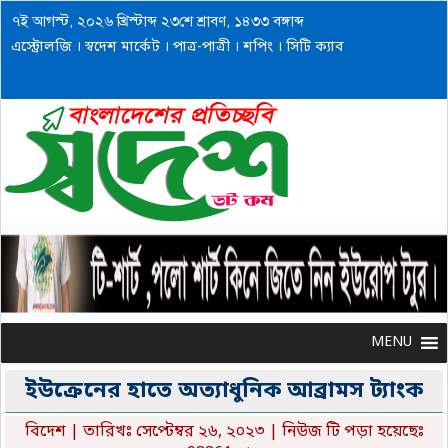
৭ই আগস্ট, ২০২৬ খ্রিস্টাব্দ ২৩শে শ্রাবণ, ১৪৩৩ বঙ্গাব্দ
এস্ট্রোলজি
।
স্বদেশ মার্কেট
।
পাত্র-পাত্রী
।
শপিং
।
সিটি ক্যাব
MENU
MENU
ইউক্রেনের হাতে অত্যাধুনিক আব্রামস ট্যাংক
বিদেশ
| তারিখঃ সেপ্টেম্বর ২৬, ২০২৩ | নিউজ টি পড়া হয়েছেঃ