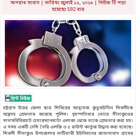
অপরাধ সংবাদ
| তারিখঃ জুলাই ১২, ২০১৮ | নিউজ টি পড়া
হয়েছেঃ 592 বার
চট্টগ্রাম উত্তর জেলা ছাত্র শিবিরের আহ্বায়ক কুতুবউদ্দিন শিবলীকে
অস্ত্রসহ গ্রেফতার করেছে পুলিশ। বৃহস্পতিবার ভোরে সীতাকুণ্ডের
মাদামবিবিরহাট চেয়ারম্যানঘাটা এলাকা থেকে তাকে গ্রেফতার করা হয়।
এ সময় একটি দেশি তৈরি এলজি ও ৫ রাউন্ট কার্তুজ উদ্ধার করা হয়েছে।
শিবলী সীতাকুণ্ড উপজেলার ভাটিয়ারী ইউনিয়নের জাহানাবাদ গ্রামের