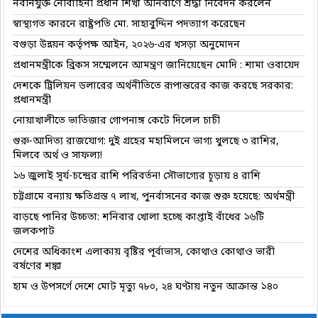
নবনিযুক্ত নৌবাহিনী প্রধান শিখা অনির্বাণে শ্রদ্ধা নিবেদন করলেন
স্বাস্থ্যগত কারনে রাষ্ট্রপতি মো. সাহাবুদ্দিন পদত্যাগ করেছেন
বগুড়া উন্নয়ন কর্তৃপক্ষ আইন, ২০২৬-এর খসড়া অনুমোদন
প্রধানমন্ত্রীকে ব্রিকস সম্মেলনে আমন্ত্রণ জানিয়েছেন মোদি : শামা ওবায়েদ
দেশকে ট্রিলিয়ন ডলারের অর্থনীতিতে রূপান্তরের কাজ করছে সরকার:
প্রধানমন্ত্রী
নোয়াখালীতে ভাতিজার গোপনাঙ্গ কেটে দিলেল চাচী
গুরু-আদিত্য রাজযোগ: দুই গ্রহের মহামিলনে ভাগ্য খুলছে ৩ রাশির,
মিলবে অর্থ ও সাফল্য!
১৬ জুলাই সূর্য-চন্দ্রের রাশি পরিবর্তন! সৌভাগ্যের চূড়ায় ৪ রাশি
চট্টগ্রামে বন্যায় ক্ষতিগ্রস্ত ৭ লাখ, পুনর্বাসনের কাজ শুরু হয়েছে: অর্থমন্ত্রী
বাড়ছে পানির উচ্চতা: শনিবার খোলা হচ্ছে কাপ্তাই বাঁধের ১৬টি
জলকপাট
দেশের অধিকাংশ এলাকায় বৃষ্টির পূর্বাভাস, কোথাও কোথাও ভারী
বর্ষণের শঙ্কা
হাম ও উপসর্গে দেশে মোট মৃত্যু ৭৮০, ২৪ ঘণ্টায় নতুন আক্রান্ত ১৪০