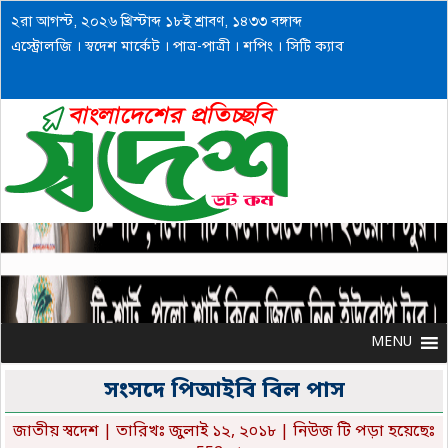
২রা আগস্ট, ২০২৬ খ্রিস্টাব্দ ১৮ই শ্রাবণ, ১৪৩৩ বঙ্গাব্দ
এস্ট্রোলজি
।
স্বদেশ মার্কেট
।
পাত্র-পাত্রী
।
শপিং
।
সিটি ক্যাব
MENU
MENU
সংসদে পিআইবি বিল পাস
জাতীয় স্বদেশ
| তারিখঃ জুলাই ১২, ২০১৮ | নিউজ টি পড়া হয়েছেঃ