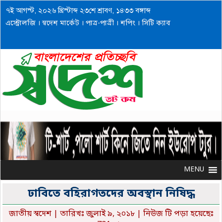
৭ই আগস্ট, ২০২৬ খ্রিস্টাব্দ ২৩শে শ্রাবণ, ১৪৩৩ বঙ্গাব্দ
এস্ট্রোলজি
।
স্বদেশ মার্কেট
।
পাত্র-পাত্রী
।
শপিং
।
সিটি ক্যাব
MENU
MENU
ঢাবিতে বহিরাগতদের অবস্থান নিষিদ্ধ
জাতীয় স্বদেশ
| তারিখঃ জুলাই ৯, ২০১৮ | নিউজ টি পড়া হয়েছেঃ