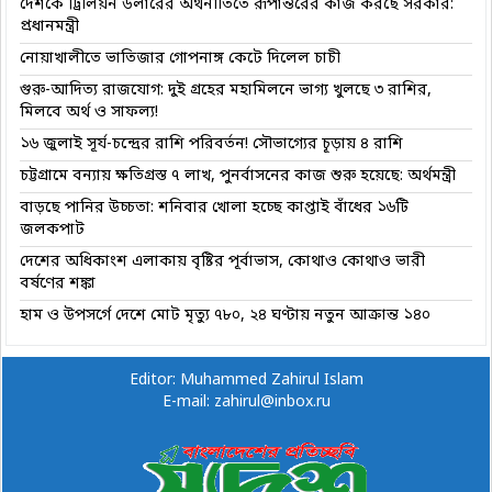
দেশকে ট্রিলিয়ন ডলারের অর্থনীতিতে রূপান্তরের কাজ করছে সরকার:
প্রধানমন্ত্রী
নোয়াখালীতে ভাতিজার গোপনাঙ্গ কেটে দিলেল চাচী
গুরু-আদিত্য রাজযোগ: দুই গ্রহের মহামিলনে ভাগ্য খুলছে ৩ রাশির,
মিলবে অর্থ ও সাফল্য!
১৬ জুলাই সূর্য-চন্দ্রের রাশি পরিবর্তন! সৌভাগ্যের চূড়ায় ৪ রাশি
চট্টগ্রামে বন্যায় ক্ষতিগ্রস্ত ৭ লাখ, পুনর্বাসনের কাজ শুরু হয়েছে: অর্থমন্ত্রী
বাড়ছে পানির উচ্চতা: শনিবার খোলা হচ্ছে কাপ্তাই বাঁধের ১৬টি
জলকপাট
দেশের অধিকাংশ এলাকায় বৃষ্টির পূর্বাভাস, কোথাও কোথাও ভারী
বর্ষণের শঙ্কা
হাম ও উপসর্গে দেশে মোট মৃত্যু ৭৮০, ২৪ ঘণ্টায় নতুন আক্রান্ত ১৪০
Editor: Muhammed Zahirul Islam
E-mail: zahirul@inbox.ru