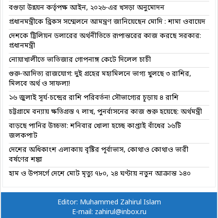
বগুড়া উন্নয়ন কর্তৃপক্ষ আইন, ২০২৬-এর খসড়া অনুমোদন
প্রধানমন্ত্রীকে ব্রিকস সম্মেলনে আমন্ত্রণ জানিয়েছেন মোদি : শামা ওবায়েদ
দেশকে ট্রিলিয়ন ডলারের অর্থনীতিতে রূপান্তরের কাজ করছে সরকার:
প্রধানমন্ত্রী
নোয়াখালীতে ভাতিজার গোপনাঙ্গ কেটে দিলেল চাচী
গুরু-আদিত্য রাজযোগ: দুই গ্রহের মহামিলনে ভাগ্য খুলছে ৩ রাশির,
মিলবে অর্থ ও সাফল্য!
১৬ জুলাই সূর্য-চন্দ্রের রাশি পরিবর্তন! সৌভাগ্যের চূড়ায় ৪ রাশি
চট্টগ্রামে বন্যায় ক্ষতিগ্রস্ত ৭ লাখ, পুনর্বাসনের কাজ শুরু হয়েছে: অর্থমন্ত্রী
বাড়ছে পানির উচ্চতা: শনিবার খোলা হচ্ছে কাপ্তাই বাঁধের ১৬টি
জলকপাট
দেশের অধিকাংশ এলাকায় বৃষ্টির পূর্বাভাস, কোথাও কোথাও ভারী
বর্ষণের শঙ্কা
হাম ও উপসর্গে দেশে মোট মৃত্যু ৭৮০, ২৪ ঘণ্টায় নতুন আক্রান্ত ১৪০
Editor: Muhammed Zahirul Islam
E-mail: zahirul@inbox.ru