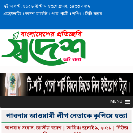
৭ই আগস্ট, ২০২৬ খ্রিস্টাব্দ ২৩শে শ্রাবণ, ১৪৩৩ বঙ্গাব্দ
এস্ট্রোলজি
।
স্বদেশ মার্কেট
।
পাত্র-পাত্রী
।
শপিং
।
সিটি ক্যাব
MENU
MENU
পাবনায় আওয়ামী লীগ নেতাকে কুপিয়ে হত্যা
অপরাধ সংবাদ
,
জাতীয় স্বদেশ
| তারিখঃ জুলাই ৯, ২০১৮ | নিউজ