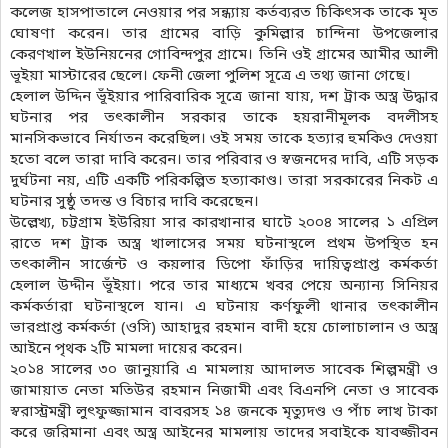
কলেজ হাসপাতালে নেওয়ার পর সন্ধ্যায় কর্তব্যরত চিকিৎসক তাকে মৃত
ঘোষণা করেন। তার গ্রামের বাড়ি কুমিল্লার চান্দিনা উপজেলার
কেরণখাল ইউনিয়নের গোবিন্দপুর গ্রামে। তিনি ওই গ্রামের আমীর আলী
ভূইয়া মাস্টারের ছেলে। ফেনী জেলা পুলিশ সূত্রে এ তথ্য জানা গেছে।
হেলাল উদ্দিন ভূঁইয়ার পারিবারিক সূত্রে জানা যায়, দশ ট্রাক অস্ত্র উদ্ধার
ঘটনার পর তৎকালীন সরকার তাকে হয়রানীমূলক বদলীসহ
মানসিকভাবে নির্যাতন করেছিল। ওই সময় তাকে হত্যার হুমকিও দেওয়া
হতো বলে তারা দাবি করেন। তার পরিবার ও স্বজনদের দাবি, এটি সড়ক
দুর্ঘটনা নয়, এটি একটি পরিকল্পিত হত্যাকাণ্ড। তারা সরকারের নিকট এ
ঘটনার সুষ্ঠু তদন্ত ও বিচার দাবি করেছেন।
উল্লেখ্য, চট্টগ্রাম ইউরিয়া সার কারখানার ঘাটে ২০০৪ সালের ১ এপ্রিল
রাতে দশ ট্রাক অস্ত্র খালাসের সময় ঘটনাস্থলে প্রথম উপস্থিত হন
তৎকালীন সার্জেন্ট ও কয়লার ডিপো ফাঁড়ির দায়িত্বপ্রাপ্ত কর্মকর্তা
হেলাল উদ্দীন ভূঁইয়া। পরে তার মাধ্যমে খবর পেয়ে অন্যান্য সিনিয়র
কর্মকর্তারা ঘটনাস্থলে যান। এ ঘটনায় কর্ণফুলী থানার তৎকালীন
ভারপ্রাপ্ত কর্মকর্তা (ওসি) আহাদুর রহমান বাদী হয়ে চোলাচালান ও অস্ত্র
আইনে পৃথক ২টি মামলা দায়ের করেন।
২০১৪ সালের ৩০ জানুয়ারি এ মামলায় আদালত সাবেক শিল্পমন্ত্রী ও
জামায়াত নেতা মতিউর রহমান নিজামী এবং বিএনপি নেতা ও সাবেক
স্বরাস্ট্রমন্ত্রী লুৎফুজ্জামান বাবরসহ ১৪ জনকে মৃত্যুদণ্ড ও পাঁচ লাখ টাকা
করে জরিমানা এবং অস্ত্র আইনের মামলায় তাদের সবাইকে যাবজ্জীবন