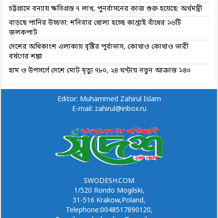
চট্টগ্রামে বন্যায় ক্ষতিগ্রস্ত ৭ লাখ, পুনর্বাসনের কাজ শুরু হয়েছে: অর্থমন্ত্রী
বাড়ছে পানির উচ্চতা: শনিবার খোলা হচ্ছে কাপ্তাই বাঁধের ১৬টি
জলকপাট
দেশের অধিকাংশ এলাকায় বৃষ্টির পূর্বাভাস, কোথাও কোথাও ভারী
বর্ষণের শঙ্কা
হাম ও উপসর্গে দেশে মোট মৃত্যু ৭৮০, ২৪ ঘণ্টায় নতুন আক্রান্ত ১৪০
Editor: Muhammed Zahirul Islam
E-mail: zahirul@inbox.ru
SWODESH.COM
1/520 Rondo Mogilski,
31-516 Krakow,Poland,
Telephone:0048517890120,