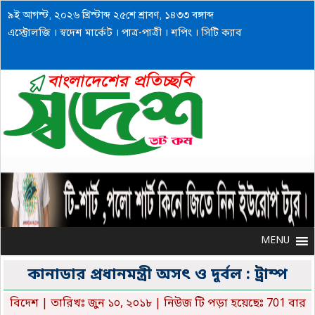
৯ই আগস্ট, ২০২৬ খ্রিস্টাব্দ ২৫শে শ্রাবণ, ১৪৩৩ বঙ্গাব্দ
এস্ট্রোলজি
।
স্বদেশ মার্কেট
।
পাত্র-পাত্রী
।
শপিং
।
সিটি ক্যাব
MENU
MENU
কানাডার প্রধানমন্ত্রী অসৎ ও দুর্বল : ট্রাম্প
বিদেশ
| তারিখঃ জুন ১০, ২০১৮ | নিউজ টি পড়া হয়েছেঃ 701 বার