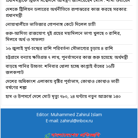
প্রধানমন্ত্রীকে ব্রিকস সম্মেলনে আমন্ত্রণ জানিয়েছেন মোদি : শামা ওবায়েদ
দেশকে ট্রিলিয়ন ডলারের অর্থনীতিতে রূপান্তরের কাজ করছে সরকার:
প্রধানমন্ত্রী
নোয়াখালীতে ভাতিজার গোপনাঙ্গ কেটে দিলেল চাচী
গুরু-আদিত্য রাজযোগ: দুই গ্রহের মহামিলনে ভাগ্য খুলছে ৩ রাশির,
মিলবে অর্থ ও সাফল্য!
১৬ জুলাই সূর্য-চন্দ্রের রাশি পরিবর্তন! সৌভাগ্যের চূড়ায় ৪ রাশি
চট্টগ্রামে বন্যায় ক্ষতিগ্রস্ত ৭ লাখ, পুনর্বাসনের কাজ শুরু হয়েছে: অর্থমন্ত্রী
বাড়ছে পানির উচ্চতা: শনিবার খোলা হচ্ছে কাপ্তাই বাঁধের ১৬টি
জলকপাট
দেশের অধিকাংশ এলাকায় বৃষ্টির পূর্বাভাস, কোথাও কোথাও ভারী
বর্ষণের শঙ্কা
হাম ও উপসর্গে দেশে মোট মৃত্যু ৭৮০, ২৪ ঘণ্টায় নতুন আক্রান্ত ১৪০
Editor: Muhammed Zahirul Islam
E-mail: zahirul@inbox.ru