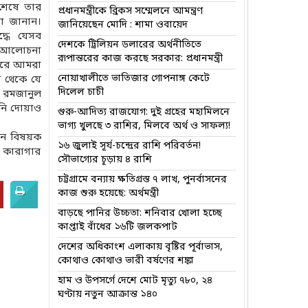
 শেষে তার
প্রধানমন্ত্রীকে ব্রিকস সম্মেলনে আমন্ত্রণ
া জানান।
জানিয়েছেন মোদি : শামা ওবায়েদ
্ধে যেসব
দেশকে ট্রিলিয়ন ডলারের অর্থনীতিতে
য়ে আলোচনা
রূপান্তরের কাজ করছে সরকার: প্রধানমন্ত্রী
করে আমরা
নোয়াখালীতে ভাতিজার গোপনাঙ্গ কেটে
 থেকে যে
দিলেল চাচী
 রমজানুল
নি দোয়াও
গুরু-আদিত্য রাজযোগ: দুই গ্রহের মহামিলনে
ভাগ্য খুলছে ৩ রাশির, মিলবে অর্থ ও সাফল্য!
ইন বিষয়ক
১৬ জুলাই সূর্য-চন্দ্রের রাশি পরিবর্তন!
া কারাগার
সৌভাগ্যের চূড়ায় ৪ রাশি
চট্টগ্রামে বন্যায় ক্ষতিগ্রস্ত ৭ লাখ, পুনর্বাসনের
কাজ শুরু হয়েছে: অর্থমন্ত্রী
বাড়ছে পানির উচ্চতা: শনিবার খোলা হচ্ছে
কাপ্তাই বাঁধের ১৬টি জলকপাট
দেশের অধিকাংশ এলাকায় বৃষ্টির পূর্বাভাস,
কোথাও কোথাও ভারী বর্ষণের শঙ্কা
হাম ও উপসর্গে দেশে মোট মৃত্যু ৭৮০, ২৪
ঘণ্টায় নতুন আক্রান্ত ১৪০