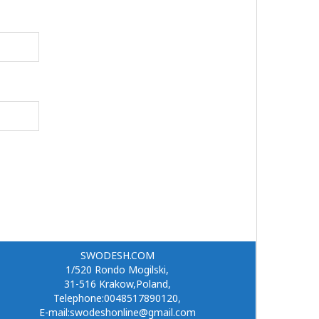
SWODESH.COM
1/520 Rondo Mogilski,
31-516 Krakow,Poland,
Telephone:0048517890120,
E-mail:swodeshonline@gmail.com