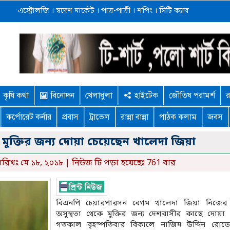
এস্ট্রোলজি
।
স্বদেশ মার্কেট
।
পাত্র-পাত্রী
।
শপিং
।
সিটি ক্যাব
কৃষি কথা
বিনোদন
খেলাধুলা
হাইটেক
জৌতিষ পরামর্শ
র
কর্পোরেট কর্নার
প্রবাস
ট্রাভেল
রান্না বান্না
পাঠক কলাম
জবস
 মুক্তির জন্য দোয়া চেয়েছেন খালেদা জিয়া
ারিখঃ মে ১৮, ২০১৮ | নিউজ টি পড়া হয়েছেঃ 761 বার
বিএনপি চেয়ারপারসন বেগম খালেদা জিয়া নিজের
অসুস্থতা থেকে মুক্তির জন্য দেশবাসীর কাছে দোয়া
গতকাল বৃহস্পতিবার বিকালে নাজিম উদ্দিন রোড