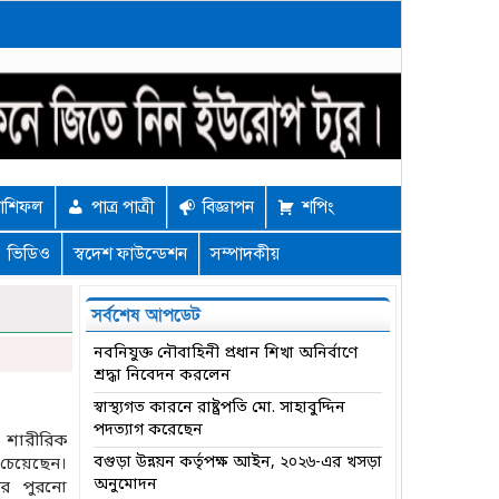
াশিফল
পাত্র পাত্রী
বিজ্ঞাপন
শপিং
ভিডিও
স্বদেশ ফাউন্ডেশন
সম্পাদকীয়
সর্বশেষ আপডেট
নবনিযুক্ত নৌবাহিনী প্রধান শিখা অনির্বাণে
শ্রদ্ধা নিবেদন করলেন
স্বাস্থ্যগত কারনে রাষ্ট্রপতি মো. সাহাবুদ্দিন
পদত্যাগ করেছেন
 শারীরিক
বগুড়া উন্নয়ন কর্তৃপক্ষ আইন, ২০২৬-এর খসড়া
 চেয়েছেন।
অনুমোদন
ের পুরনো