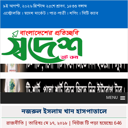
৯ই আগস্ট, ২০২৬ খ্রিস্টাব্দ ২৫শে শ্রাবণ, ১৪৩৩ বঙ্গাব্দ
এস্ট্রোলজি
।
স্বদেশ মার্কেট
।
পাত্র-পাত্রী
।
শপিং
।
সিটি ক্যাব
MENU
MENU
নজরুল ইসলাম খান হাসপাতালে
রাজনীতি
| তারিখঃ মে ১৭, ২০১৮ | নিউজ টি পড়া হয়েছেঃ 646