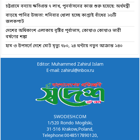
চট্টগ্রামে বন্যায় ক্ষতিগ্রস্ত ৭ লাখ, পুনর্বাসনের কাজ শুরু হয়েছে: অর্থমন্ত্রী
বাড়ছে পানির উচ্চতা: শনিবার খোলা হচ্ছে কাপ্তাই বাঁধের ১৬টি
জলকপাট
দেশের অধিকাংশ এলাকায় বৃষ্টির পূর্বাভাস, কোথাও কোথাও ভারী
বর্ষণের শঙ্কা
হাম ও উপসর্গে দেশে মোট মৃত্যু ৭৮০, ২৪ ঘণ্টায় নতুন আক্রান্ত ১৪০
Editor: Muhammed Zahirul Islam
E-mail: zahirul@inbox.ru
SWODESH.COM
1/520 Rondo Mogilski,
31-516 Krakow,Poland,
Telephone:0048517890120,